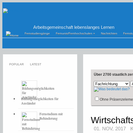
Arbeitsgemeinschaft lebenslanges Lernen
Fernstudiengänge
Fernunis/Fernhochschulen
»
Nachrichten
Fernst
POPULAR
LATEST
Über 2700 staatlich ze
Bildungsmöglichkeiten für
Ohne Präsenzeleme
Ausländer
Fernstudium mit
Wirtschaft
Behinderung
01. NOV, 2017