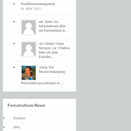
Produktionsmanagement
01. NOV, 2017
mk: Hallo Ari,
Informationen über
ein Fernstudium in ...
Ari Ahmet: Guten
Morgen, vor 15Jahren
habe ich mein
Fachabit...
Alicia: Der
Masterstudiengang
Wirtschaftswpsychologie ist ...
Fernstudium-News
Bachelor
BWL