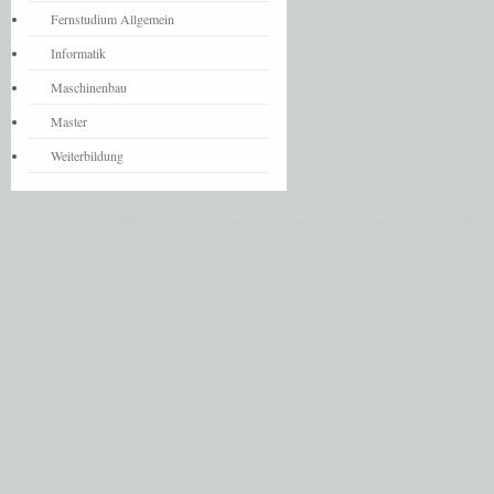
Fernstudium Allgemein
Informatik
Maschinenbau
Master
Weiterbildung
© 2026 Fernstudium BWL und Ingenieur Guide.
Alle Angaben ohne Gewähr. Quelle der Daten: