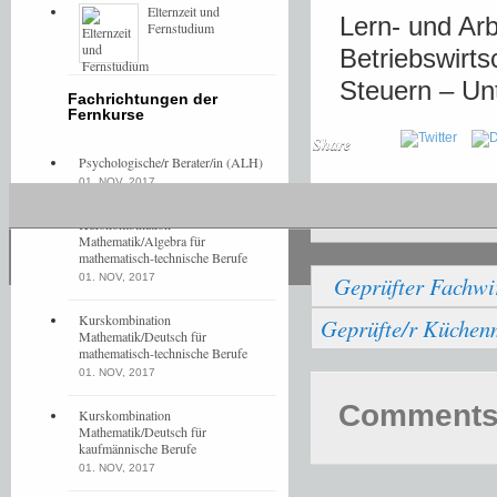
Elternzeit und
Lern- und Arb
Fernstudium
Betriebswirt
Steuern – U
Fachrichtungen der
Fernkurse
Share
Psychologische/r Berater/in (ALH)
01. NOV, 2017
Allgemein
Kurskombination
Mathematik/Algebra für
mathematisch-technische Berufe
01. NOV, 2017
Geprüfter Fachwi
Kurskombination
Geprüfte/r Küchenm
Mathematik/Deutsch für
mathematisch-technische Berufe
01. NOV, 2017
Comments 
Kurskombination
Mathematik/Deutsch für
kaufmännische Berufe
01. NOV, 2017