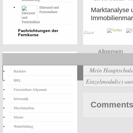
Elternzeit und
Marktanalyse u
Fernstudium
Immobilienmar
Fachrichtungen der
Share
Fernkurse
Allgemein
Fernstudium-News
Mein Hauptschula
Bachelor
Einzelmodul(e) au
BWL
Fernstudium Allgemein
Informatik
Comments 
Maschinenbau
Master
Weiterbildung