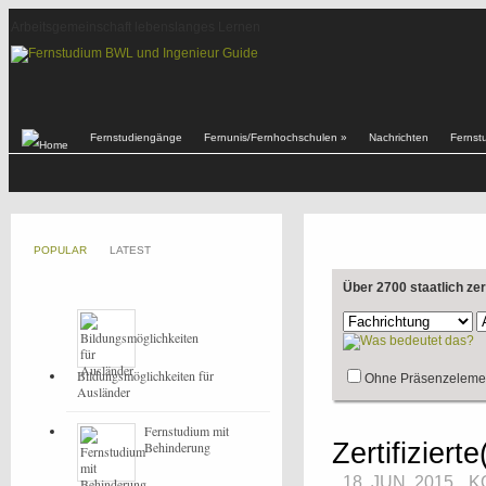
Arbeitsgemeinschaft lebenslanges Lernen
Fernstudiengänge
Fernunis/Fernhochschulen
»
Nachrichten
Fernst
POPULAR
LATEST
Über 2700 staatlich ze
Bildungsmöglichkeiten für
Ohne Präsenzeleme
Ausländer
Fernstudium mit
Zertifiziert
Behinderung
18. JUN, 2015
K