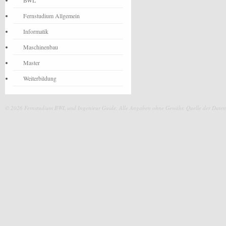
BWL
Fernstudium Allgemein
Informatik
Maschinenbau
Master
Weiterbildung
© 2026 Fernstudium BWL und Ingenieur Guide.
Alle Angaben ohne Gewähr. Quelle der Daten: