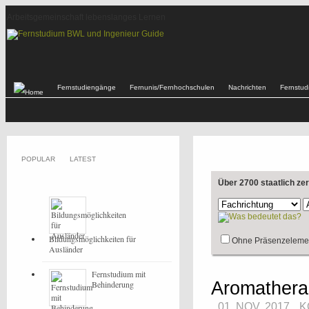
Arbeitsgemeinschaft lebenslanges Lernen
Fernstudiengänge
Fernunis/Fernhochschulen
Nachrichten
Fernstu
POPULAR
LATEST
Über 2700 staatlich ze
Bildungsmöglichkeiten für
Ohne Präsenzeleme
Ausländer
Fernstudium mit
Aromathera
Behinderung
01. NOV, 2017
K