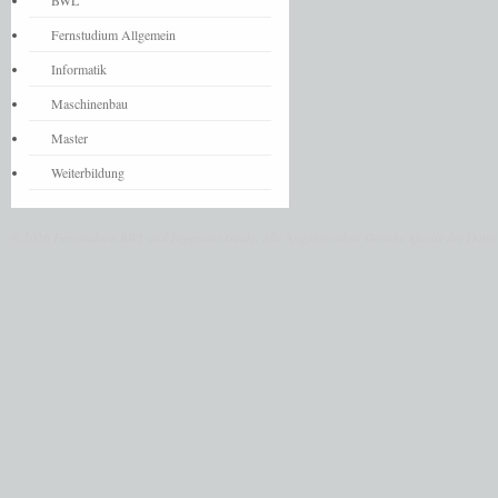
BWL
Fernstudium Allgemein
Informatik
Maschinenbau
Master
Weiterbildung
© 2026 Fernstudium BWL und Ingenieur Guide.
Alle Angaben ohne Gewähr. Quelle der Daten: