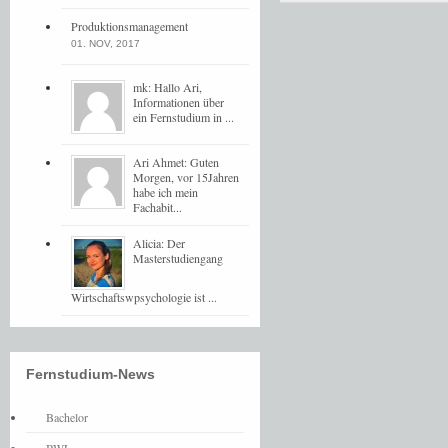
Produktionsmanagement
01. NOV, 2017
mk: Hallo Ari,
Informationen über
ein Fernstudium in ...
Ari Ahmet: Guten
Morgen, vor 15Jahren
habe ich mein
Fachabit...
Alicia: Der
Masterstudiengang
Wirtschaftswpsychologie ist ...
Fernstudium-News
Bachelor