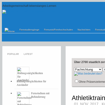
Arbeitsgemeinschaft lebenslanges Lernen
Fernstudiengänge
Fernunis/Fernhochschulen
Nachrichten
Fernstu
POPULAR
LATEST
Über 2700 staatlich ze
Bildungsmöglichkeiten für
Ohne Präsenzeleme
Ausländer
Fernstudium mit
Athletiktrai
Behinderung
01. NOV, 2017
K