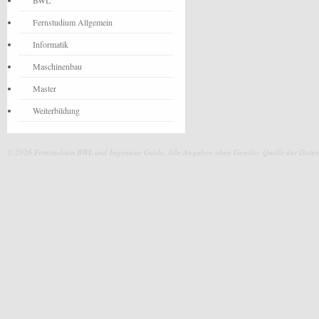
BWL
Fernstudium Allgemein
Informatik
Maschinenbau
Master
Weiterbildung
© 2026 Fernstudium BWL und Ingenieur Guide.
Alle Angaben ohne Gewähr. Quelle der Daten: