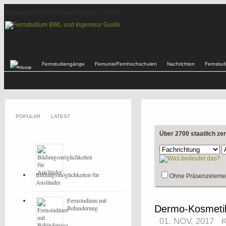
Arbeitsgemeinschaft lebenslanges Lernen
Fernstudiengänge
Fernunis/Fernhochschulen
Nachrichten
Fernstu
POPULAR
LATEST
Über 2700 staatlich ze
Bildungsmöglichkeiten für
Ohne Präsenzeleme
Ausländer
Fernstudium mit
Dermo-Kosmeti
Behinderung
01. NOV, 2017