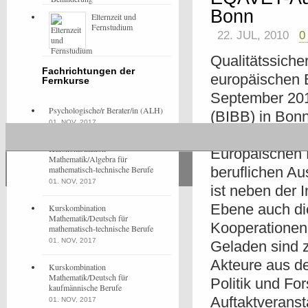
Bonn
Elternzeit und
Fernstudium
22. JUL, 2010
0
Qualitätssiche
Fachrichtungen der
europäischen B
Fernkurse
September 2010
Psychologische/r Berater/in (ALH)
(BIBB) in Bon
01. NOV, 2017
Auf dem Weg zu
Kurskombination
Europäischen B
Mathematik/Algebra für
mathematisch-technische Berufe
beruflichen Aus
01. NOV, 2017
ist neben der I
Ebene auch die
Kurskombination
Mathematik/Deutsch für
Kooperationen 
mathematisch-technische Berufe
01. NOV, 2017
Geladen sind 
Akteure aus de
Kurskombination
Mathematik/Deutsch für
Politik und F
kaufmännische Berufe
Auftaktveranst
01. NOV, 2017