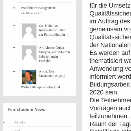
für die Umset
Produktionsmanagement
Qualitätssiche
01. NOV, 2017
im Auftrag de
mk: Hallo Ari,
gemeinsam von
Informationen über
ein Fernstudium in ...
Qualitätssiche
der Nationalen
Ari Ahmet: Guten
Es werden auf
Morgen, vor 15Jahren
habe ich mein
thematisiert w
Fachabit...
Anwendung von
Alicia: Der
informiert wer
Masterstudiengang
Bildungsarbei
Wirtschaftswpsychologie ist ...
2020 sein.
Die Teilnehme
Vorträgen auc
Fernstudium-News
teilzunehmen.
Bachelor
Raum der Tag