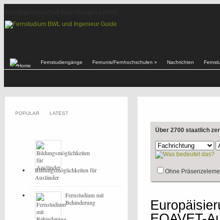
Arbeitsgemeinschaft lebenslanges Lernen
Fernstudiengänge
Fernunis/Fernhochschulen
»
Nachrichten
Fernst
POPULAR
LATEST
Über 2700 staatlich ze
Bildungsmöglichkeiten für
Ohne Präsenzeleme
Ausländer
Fernstudium mit
Europäisier
Behinderung
EQAVET-Auf