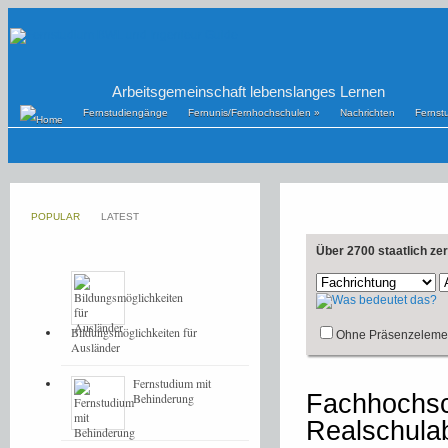
Arbeitsgemeinschaft lebenslanges Lernen
Fernstudiengänge
Fernunis/Fernhochschulen
»
Nachrichten
Fernst
POPULAR
LATEST
Über 2700 staatlich ze
Bildungsmöglichkeiten für
Ohne Präsenzeleme
Ausländer
Fernstudium mit
Fachhochsch
Behinderung
Realschula