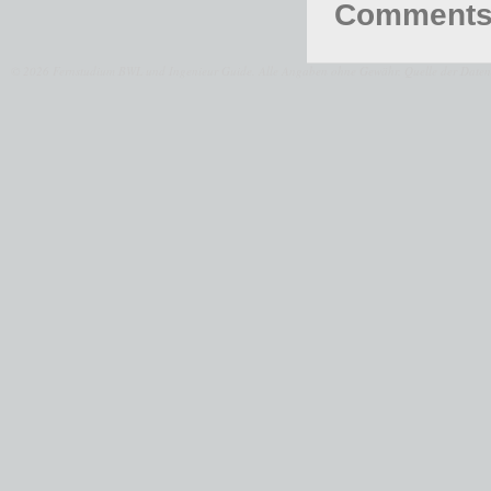
Comments 
© 2026 Fernstudium BWL und Ingenieur Guide.
Alle Angaben ohne Gewähr. Quelle der Daten: