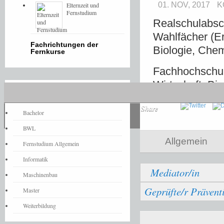
01. NOV, 2017
K
Elternzeit und
Fernstudium
Realschulabsc
Wahlfächer (Er
Fachrichtungen der
Biologie, Chem
Fernkurse
Fachhochschulr
Wirtschaft, Bi
Fernstudium-News
Share
Bachelor
BWL
Allgemein
Fernstudium Allgemein
Informatik
Mediator/in
Maschinenbau
Geprüfte/r Prävent
Master
Weiterbildung