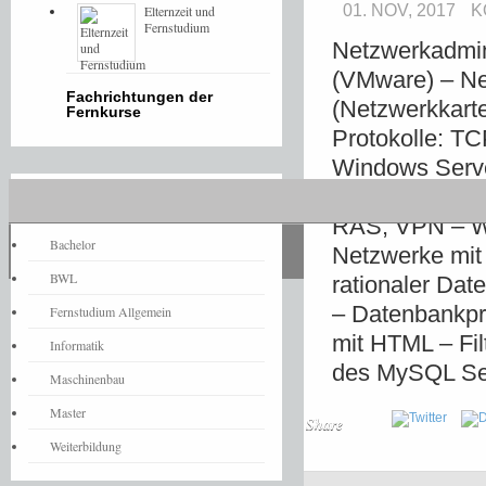
01. NOV, 2017
K
Elternzeit und
Fernstudium
Netzwerkadmini
(VMware) – Ne
Fachrichtungen der
(Netzwerkkarte
Fernkurse
Protokolle: TC
Windows Serve
und Ressource
Fernstudium-News
RAS, VPN – We
Bachelor
Netzwerke mit 
BWL
rationaler Dat
– Datenbankp
Fernstudium Allgemein
mit HTML – Fil
Informatik
des MySQL Se
Maschinenbau
Master
Share
Weiterbildung