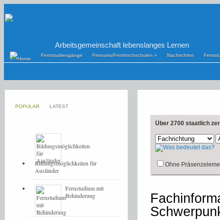
Arbeitsgemeinschaft lebenslanges Lernen
Fernstudiengänge
Fernunis/Fernhochschulen
»
Nachrichten
Fernst
POPULAR
LATEST
Über 2700 staatlich ze
Bildungsmöglichkeiten für
Ohne Präsenzeleme
Ausländer
Fernstudium mit
Fachinforma
Behinderung
Schwerpunk