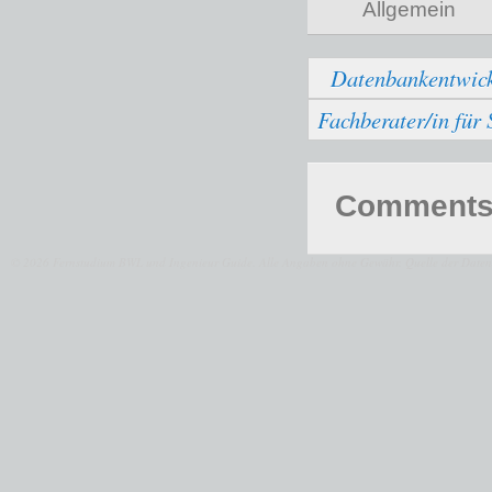
Allgemein
Datenbankentwic
Fachberater/in für
Comments 
© 2026 Fernstudium BWL und Ingenieur Guide.
Alle Angaben ohne Gewähr. Quelle der Daten: