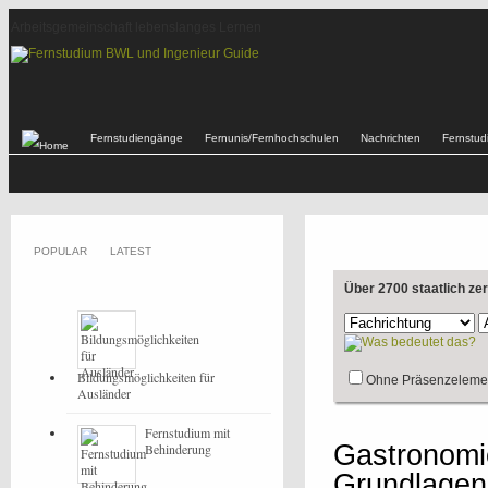
Arbeitsgemeinschaft lebenslanges Lernen
Fernstudiengänge
Fernunis/Fernhochschulen
Nachrichten
Fernstu
POPULAR
LATEST
Über 2700 staatlich ze
Bildungsmöglichkeiten für
Ohne Präsenzeleme
Ausländer
Fernstudium mit
Gastronomie
Behinderung
Grundlagen