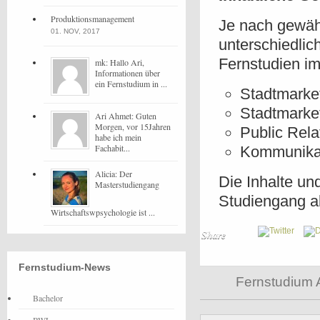
Produktionsmanagement
Je nach gewäh
01. NOV, 2017
unterschiedlic
Fernstudien i
mk: Hallo Ari,
Informationen über
ein Fernstudium in ...
Stadtmarke
Stadtmarke
Ari Ahmet: Guten
Morgen, vor 15Jahren
Public Rela
habe ich mein
Fachabit...
Kommunikati
Alicia: Der
Die Inhalte un
Masterstudiengang
Studiengang a
Wirtschaftswpsychologie ist ...
Share
Fernstudium-News
Fernstudium 
Bachelor