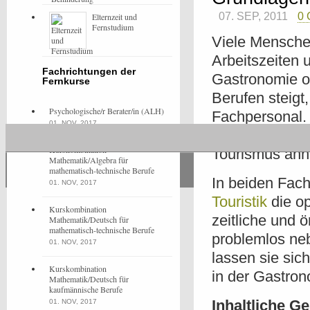
07. SEP, 2011
0
Elternzeit und
Fernstudium
Viele Mensche
Arbeitszeiten 
Fachrichtungen der
Gastronomie od
Fernkurse
Berufen steigt
Psychologische/r Berater/in (ALH)
Fachpersonal.
01. NOV, 2017
werden zu kön
Kurskombination
Tourismus anha
Mathematik/Algebra für
mathematisch-technische Berufe
In beiden Fach
01. NOV, 2017
Touristik
die op
Kurskombination
zeitliche und 
Mathematik/Deutsch für
mathematisch-technische Berufe
problemlos ne
01. NOV, 2017
lassen sie sic
Kurskombination
in der Gastro
Mathematik/Deutsch für
kaufmännische Berufe
Inhaltliche G
01. NOV, 2017