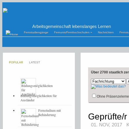
Arbeitsgemeinschaft lebenslanges Lernen
Fernstudiengänge
Fernunis/Fernhochschulen
»
Nachrichten
Fernst
POPULAR
LATEST
Über 2700 staatlich ze
Bildungsmöglichkeiten für
Ohne Präsenzeleme
Ausländer
Fernstudium mit
Geprüfte/r
Behinderung
01. NOV, 2017