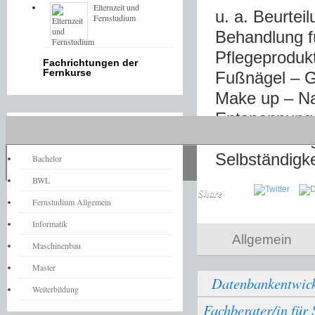
Elternzeit und
u. a. Beurtei
Fernstudium
Behandlung f
Pflegeproduk
Fachrichtungen der
Fernkurse
Fußnägel – 
Make up – Na
Entspannung 
Fernstudium-News
Dienstleistu
Selbständigke
Bachelor
BWL
Share
Fernstudium Allgemein
Informatik
Allgemein
Maschinenbau
Master
Datenbankentwic
Weiterbildung
Fachberater/in für