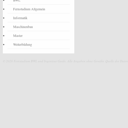
BWL
Fernstudium Allgemein
Informatik
Maschinenbau
Master
Weiterbildung
© 2026 Fernstudium BWL und Ingenieur Guide.
Alle Angaben ohne Gewähr. Quelle der Daten: