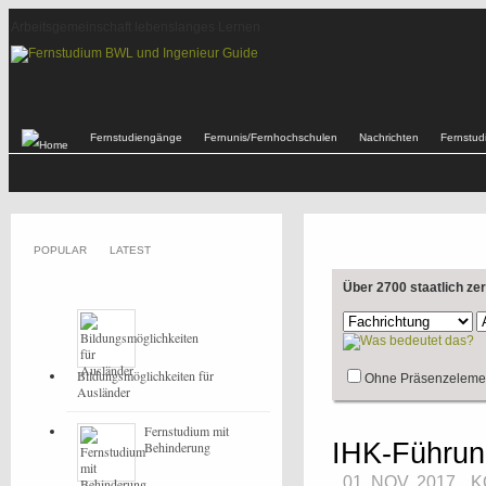
Arbeitsgemeinschaft lebenslanges Lernen
Fernstudiengänge
Fernunis/Fernhochschulen
Nachrichten
Fernstu
POPULAR
LATEST
Über 2700 staatlich ze
Bildungsmöglichkeiten für
Ohne Präsenzeleme
Ausländer
Fernstudium mit
IHK-Führung
Behinderung
01. NOV, 2017
K