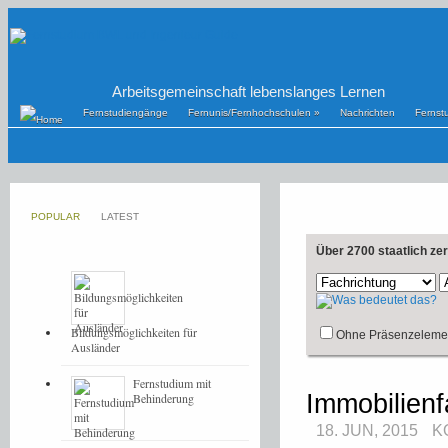
Arbeitsgemeinschaft lebenslanges Lernen
Fernstudiengänge
Fernunis/Fernhochschulen
»
Nachrichten
Fernst
POPULAR
LATEST
Über 2700 staatlich ze
Bildungsmöglichkeiten für
Ohne Präsenzeleme
Ausländer
Fernstudium mit
Immobilienf
Behinderung
18. JUN, 2015
K