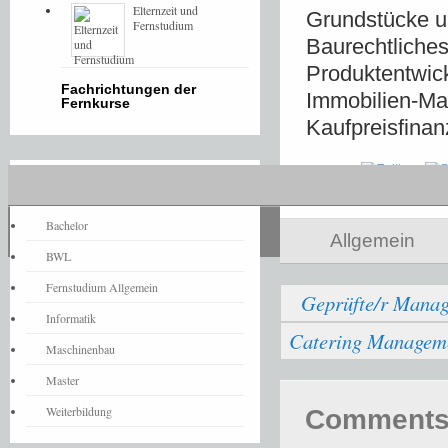
Elternzeit und
Grundstücke u
Fernstudium
Baurechtliches
Produktentwick
Fachrichtungen der
Immobilien-Mar
Fernkurse
Kaufpreisfina
Share
Fernstudium-News
Bachelor
Allgemein
BWL
Fernstudium Allgemein
Geprüfte/r Manag
Informatik
Catering Manageme
Maschinenbau
Master
Weiterbildung
Comments 