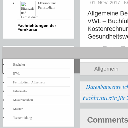
01. NOV, 2017
K
Elternzeit und
Fernstudium
Allgemeine Bet
VWL – Buchfüh
Fachrichtungen der
Kostenrechnung
Fernkurse
Gesundheitsw
Share
Fernstudium-News
Bachelor
Allgemein
BWL
Fernstudium Allgemein
Datenbankentwic
Informatik
Fachberater/in für
Maschinenbau
Master
Weiterbildung
Comments 