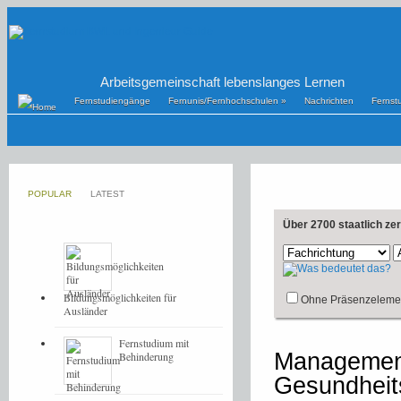
Arbeitsgemeinschaft lebenslanges Lernen
Fernstudiengänge
Fernunis/Fernhochschulen
»
Nachrichten
Fernst
POPULAR
LATEST
Über 2700 staatlich ze
Bildungsmöglichkeiten für
Ohne Präsenzeleme
Ausländer
Fernstudium mit
Management
Behinderung
Gesundheits