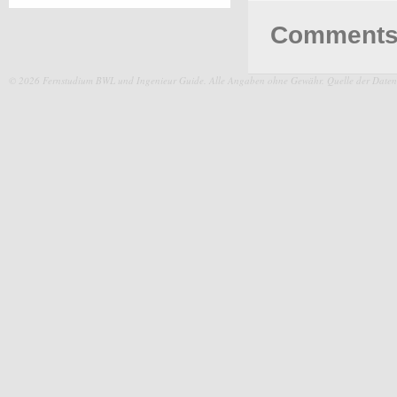
Comments 
© 2026 Fernstudium BWL und Ingenieur Guide.
Alle Angaben ohne Gewähr. Quelle der Daten: