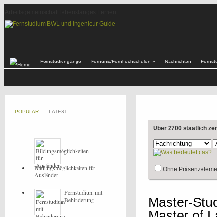
Arbeitsgemeinschaft lebenslanges Lernen
Fernstudiengänge
Fernunis/Fernhochschulen
»
Nachrichten
Fernst
POPULAR
LATEST
Über 2700 staatlich ze
Bildungsmöglichkeiten für
Ohne Präsenzeleme
Ausländer
Fernstudium mit
Master-Stud
Behinderung
Master of L