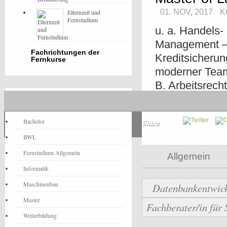
01. NOV, 2017
K
Elternzeit und
Fernstudium
u. a. Handels-
Management – 
Fachrichtungen der
Kreditsicheru
Fernkurse
moderner Teama
B. Arbeitsrech
Medienrecht, I
Fernstudium-News
Bachelor
Share
BWL
Fernstudium Allgemein
Allgemein
Informatik
Maschinenbau
Datenbankentwic
Master
Fachberater/in für
Weiterbildung