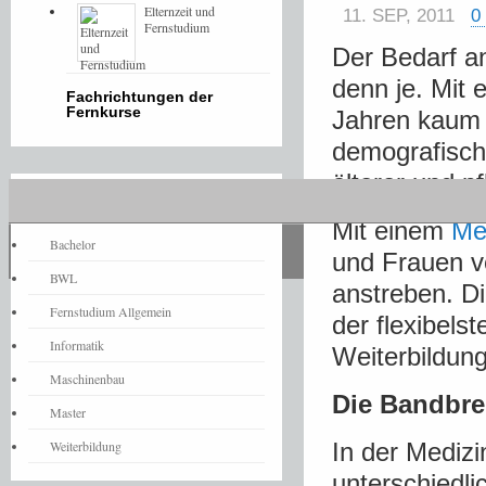
Elternzeit und
11. SEP, 2011
0
Fernstudium
Der Bedarf an
denn je. Mit
Fachrichtungen der
Fernkurse
Jahren kaum 
demografische
älterer und p
Fernstudium-News
Mit einem
Me
Bachelor
und Frauen v
BWL
anstreben. D
Fernstudium Allgemein
der flexibels
Informatik
Weiterbildung
Maschinenbau
Die Bandbre
Master
Weiterbildung
In der Mediz
unterschiedl