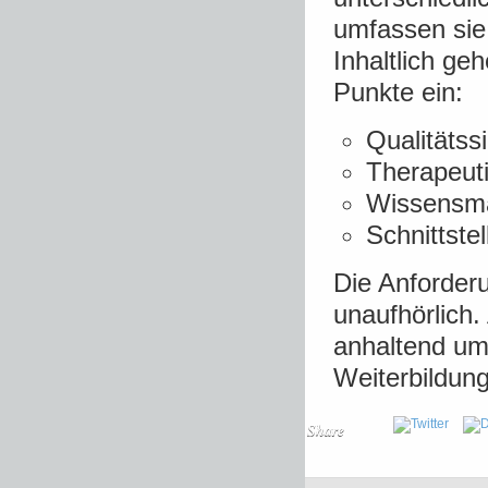
umfassen sie 
Inhaltlich ge
Punkte ein:
Qualitätss
Therapeuti
Wissensm
Schnittste
Die Anforder
unaufhörlich
anhaltend um
Weiterbildun
Share