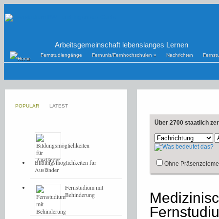
Arbeitsgemeinschaft lebenslanges Lernen
Fernstudiengänge
Fernunis/Fernhochschulen
»
Nachrichten
Fernst
POPULAR
LATEST
Über 2700 staatlich ze
Bildungsmöglichkeiten für
Ohne Präsenzeleme
Ausländer
Fernstudium mit
Medizinisc
Behinderung
Fernstudi