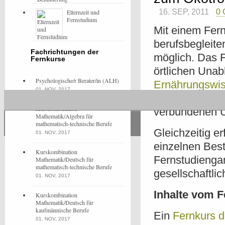
16. SEP, 2011
0
Elternzeit und
Fernstudium
Mit einem Fern
berufsbegleit
Fachrichtungen der
möglich. Das F
Fernkurse
örtlichen Una
Psychologische/r Berater/in (ALH)
Ernährungswis
01. NOV, 2017
Zusammensetzu
Kurskombination
verbundenen U
Mathematik/Algebra für
mathematisch-technische Berufe
Gleichzeitig e
01. NOV, 2017
einzelnen Bes
Kurskombination
Fernstudiengan
Mathematik/Deutsch für
mathematisch-technische Berufe
gesellschaftli
01. NOV, 2017
Inhalte vom 
Kurskombination
Mathematik/Deutsch für
kaufmännische Berufe
Ein
Fernkurs 
01. NOV, 2017