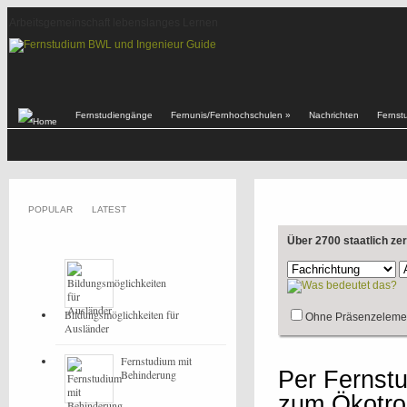
Arbeitsgemeinschaft lebenslanges Lernen
Fernstudiengänge
Fernunis/Fernhochschulen
»
Nachrichten
Fernst
POPULAR
LATEST
Über 2700 staatlich ze
Bildungsmöglichkeiten für
Ohne Präsenzeleme
Ausländer
Fernstudium mit
Per Fernst
Behinderung
zum Ökotro