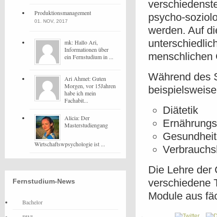
verschiedenste
Produktionsmanagement
psycho-soziol
01. NOV, 2017
werden. Auf d
unterschiedli
mk: Hallo Ari,
Informationen über
menschlichen 
ein Fernstudium in ...
Während des S
Ari Ahmet: Guten
Morgen, vor 15Jahren
beispielsweise
habe ich mein
Fachabit...
Diätetik
Alicia: Der
Ernährungs
Masterstudiengang
Gesundheit
Wirtschaftswpsychologie ist ...
Verbrauchs
Die Lehre der 
verschiedene 
Fernstudium-News
Module aus fä
Bachelor