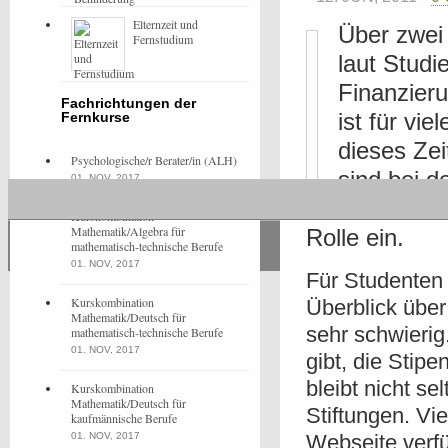
Elternzeit und
Über zwei 
Fernstudium
laut Studi
Finanzier
Fachrichtungen der
ist für vi
Fernkurse
dieses Zei
Psychologische/r Berater/in (ALH)
sind bei d
01. NOV, 2017
bezahlte P
Kurskombination
Mathematik/Algebra für
Rolle ein.
mathematisch-technische Berufe
01. NOV, 2017
Für Studenten 
Kurskombination
Überblick über
Mathematik/Deutsch für
sehr schwierig
mathematisch-technische Berufe
01. NOV, 2017
gibt, die Stipe
bleibt nicht se
Kurskombination
Mathematik/Deutsch für
Stiftungen. Vie
kaufmännische Berufe
01. NOV, 2017
Webseite verf