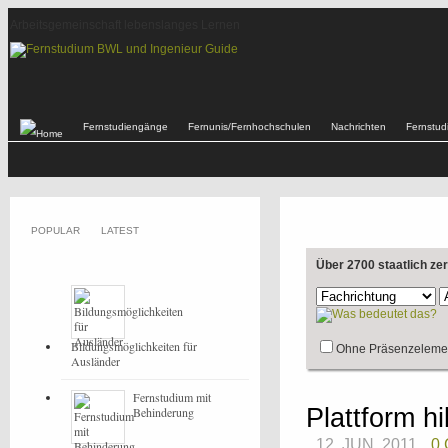
Arbeitsgemeinschaft lebenslanges Lernen
Fernstudiengänge
Fernunis/Fernhochschulen
Nachrichten
Fernstu
POPULAR
LATEST
Über 2700 staatlich ze
Bildungsmöglichkeiten für
Ohne Präsenzeleme
Ausländer
Fernstudium mit
Plattform hi
Behinderung
12. JUN, 2011
0