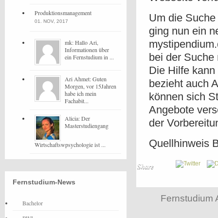
Produktionsmanagement
Um die Suche n
01. NOV, 2017
ging nun ein n
mystipendium.
mk: Hallo Ari,
Informationen über
bei der Suche 
ein Fernstudium in ...
Die Hilfe kan
Ari Ahmet: Guten
bezieht auch A
Morgen, vor 15Jahren
habe ich mein
können sich St
Fachabit...
Angebote versc
Alicia: Der
der Vorbereit
Masterstudiengang
Quellhinweis B
Wirtschaftswpsychologie ist ...
Share
Fernstudium-News
Fernstudium 
Bachelor