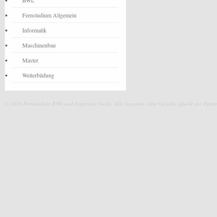
BWL
Fernstudium Allgemein
Informatik
Maschinenbau
Master
Weiterbildung
© 2026 Fernstudium BWL und Ingenieur Guide.
Alle Angaben ohne Gewähr. Quelle der Daten: