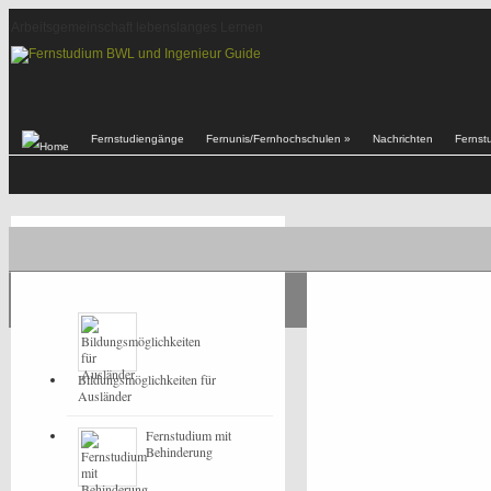
Arbeitsgemeinschaft lebenslanges Lernen
Fernstudiengänge
Fernunis/Fernhochschulen
»
Nachrichten
Fernst
POPULAR
LATEST
Bildungsmöglichkeiten für
Ausländer
Fernstudium mit
Behinderung