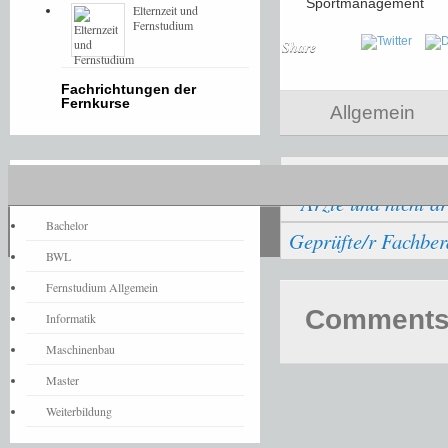
Sportmanagement
Elternzeit und
Fernstudium
Share
Fachrichtungen der
Fernkurse
Allgemein
Aktualisierungsk
Fernstudium-News
Ärzte und nicht är
Bachelor
Geprüfte/r Fachber
BWL
Fernstudium Allgemein
Comments 
Informatik
Maschinenbau
Master
Weiterbildung