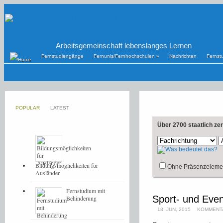
Arbeitsgemeinschaft lebenslanges Lernen
Fernstudiengänge
Fernunis/Fernhochschulen
»
Nachrichten
Fernst
POPULAR
LATEST
Über 2700 staatlich ze
Bildungsmöglichkeiten für
Ohne Präsenzeleme
Ausländer
Fernstudium mit
Sport- und Ev
Behinderung
18. JUN, 2015
KOMMENTA