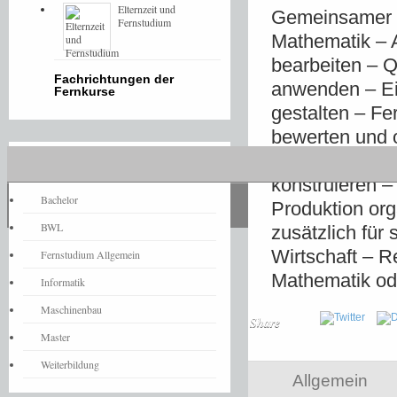
Elternzeit und
Gemeinsamer L
Fernstudium
Mathematik – 
bearbeiten – 
Fachrichtungen der
anwenden – Ei
Fernkurse
gestalten – Fe
bewerten und 
automatisieren
Fernstudium-News
konstruieren –
Bachelor
Produktion org
BWL
zusätzlich für 
Wirtschaft – R
Fernstudium Allgemein
Mathematik od
Informatik
Maschinenbau
Share
Master
Weiterbildung
Allgemein