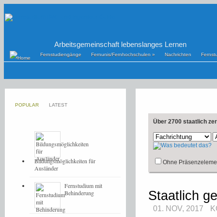
Arbeitsgemeinschaft lebenslanges Lernen
Fernstudiengänge
Fernunis/Fernhochschulen
»
Nachrichten
Fernst
POPULAR
LATEST
Über 2700 staatlich ze
Bildungsmöglichkeiten für
Ohne Präsenzeleme
Ausländer
Fernstudium mit
Staatlich g
Behinderung
01. NOV, 2017
K