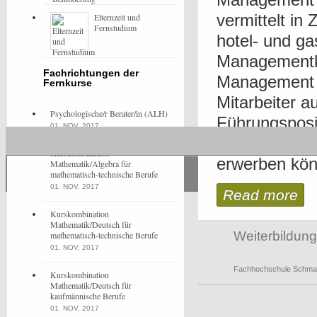
vermittelt in
Elternzeit und
Fernstudium
hotel- und ga
Managementko
Fachrichtungen der
Management (
Fernkurse
Mitarbeiter 
Psychologische/r Berater/in (ALH)
Führungsposi
01. NOV, 2017
Managementqu
Kurskombination
erwerben könn
Mathematik/Algebra für
mathematisch-technische Berufe
01. NOV, 2017
Read more
Kurskombination
Mathematik/Deutsch für
Weiterbildung
mathematisch-technische Berufe
01. NOV, 2017
Fachhochschule Schma
Kurskombination
Mathematik/Deutsch für
kaufmännische Berufe
01. NOV, 2017