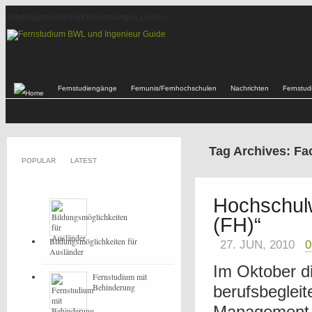
Arbeitsgemeinschaft lebenslanges Lernen
Fernstudiengänge
Fernunis/Fernhochschulen
Nachrichten
Fernstu
Tag Archives: F
POPULAR
LATEST
Hochschulw
(FH)“
Bildungsmöglichkeiten für
27. JUN, 2010
Ausländer
Im Oktober di
Fernstudium mit
Behinderung
berufsbegleit
Management 