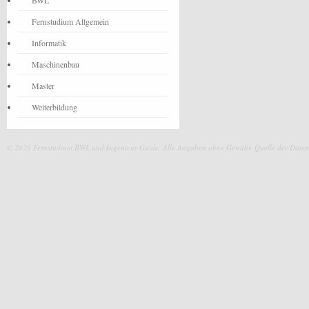
BWL
Fernstudium Allgemein
Informatik
Maschinenbau
Master
Weiterbildung
© 2026 Fernstudium BWL und Ingenieur Guide.
Alle Angaben ohne Gewähr. Quelle der Daten: