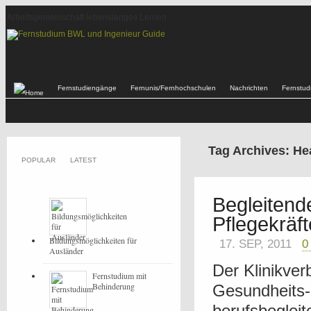
Arbeitsgemeinschaft lebenslanges Lernen
Fernstudiengänge
Fernunis/Fernhochschulen
Nachrichten
Fernstu
Tag Archives: He
POPULAR
LATEST
Begleitend
Pflegekräft
Bildungsmöglichkeiten für
17. SEP, 2011
0
Ausländer
Der Klinikve
Fernstudium mit
Behinderung
Gesundheits-
berufsbeglei