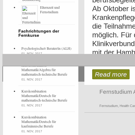
Ab Oktober is
Elternzeit und
Fernstudium
Krankenpfleg
die Teilnahm
Fachrichtungen der
möglich. Für 
Fernkurse
Klinikverbun
Psychologische/r Berater/in (ALH)
mit der Hamb
01. NOV, 2017
Weiterbildung
Kurskombination
Mathematik/Algebra für
Read more
mathematisch-technische Berufe
01. NOV, 2017
Kurskombination
Fernstudium 
Mathematik/Deutsch für
mathematisch-technische Berufe
01. NOV, 2017
Fernstudium
,
Health Ca
Kurskombination
Mathematik/Deutsch für
kaufmännische Berufe
01. NOV, 2017