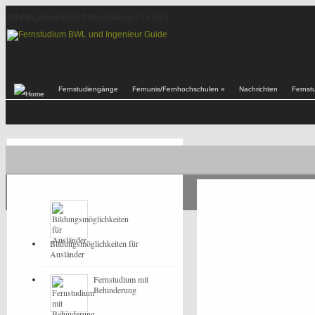
Arbeitsgemeinschaft lebenslanges Lernen
Fernstudiengänge
Fernunis/Fernhochschulen
»
Nachrichten
Fernst
Tag Archives: H
POPULAR
LATEST
Bildungsmöglichkeiten für
Ausländer
Fernstudium mit
Behinderung