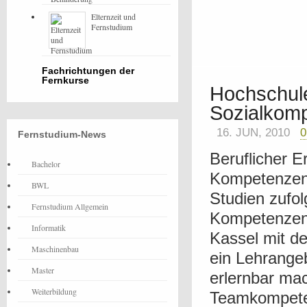
Elternzeit und
Fernstudium
Fachrichtungen der
Fernkurse
Hochschule
Sozialkom
16. JUN, 2010
Fernstudium-News
Beruflicher E
Bachelor
Kompetenzen 
BWL
Studien zufo
Fernstudium Allgemein
Kompetenzen 
Informatik
Kassel mit d
Maschinenbau
ein Lehrangeb
Master
erlernbar mac
Weiterbildung
Teamkompeten