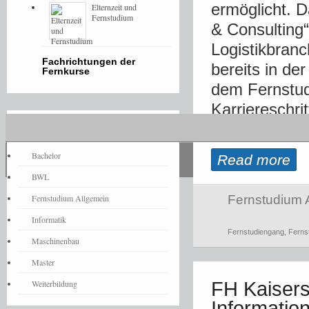
ermöglicht. 
Elternzeit und
Fernstudium
& Consulting“
Logistikbranc
Fachrichtungen der
bereits in de
Fernkurse
dem Fernstud
Karriereschri
Fernstudium-News
[...]
Bachelor
Read more
BWL
Fernstudium Allgemein
Fernstudium 
Informatik
Fernstudiengang
,
Ferns
Maschinenbau
Master
Weiterbildung
FH Kaisers
Informatio