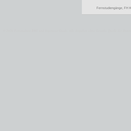
Fernstudiengänge
,
FH K
© 2026 Fernstudium BWL und Ingenieur Guide.
Alle Angaben ohne Gewähr. Quelle der Daten: