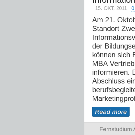
15. OKT, 2011
0
Am 21. Oktob
Standort Zwe
Informations
der Bildungse
können sich 
MBA Vertrie
informieren.
Abschluss ein
berufsbegleit
Marketingprofi
Read more
Fernstudium 