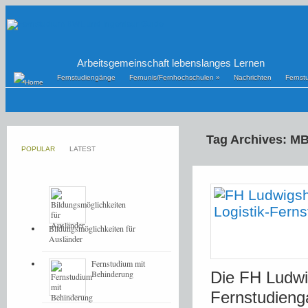
Arbeitsgemeinschaft lebenslanges Lernen
Fernstudiengänge
Fernunis/Fernhochschulen
»
Nachrichten
Fernst
Tag Archives: M
POPULAR
LATEST
Bildungsmöglichkeiten für
Ausländer
Fernstudium mit
Behinderung
Die FH Ludwi
Fernstudienga