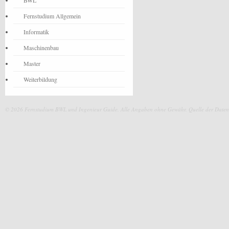
BWL
Fernstudium Allgemein
Informatik
Maschinenbau
Master
Weiterbildung
© 2026 Fernstudium BWL und Ingenieur Guide.
Alle Angaben ohne Gewähr. Quelle der Daten: