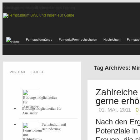
Arbeitsgemeinschaft lebenslanges Lernen
Fernstudiengänge
Fernunis/Fernhochschulen
Nachrichten
Fernstu
Tag Archives: Mi
POPULAR
LATEST
Zahlreiche
gerne erh
Bildungsmöglichkeiten für
01. MAI, 2011
0
Ausländer
Nach den Erg
Fernstudium mit
Behinderung
Potenziale in
Frauen, die s