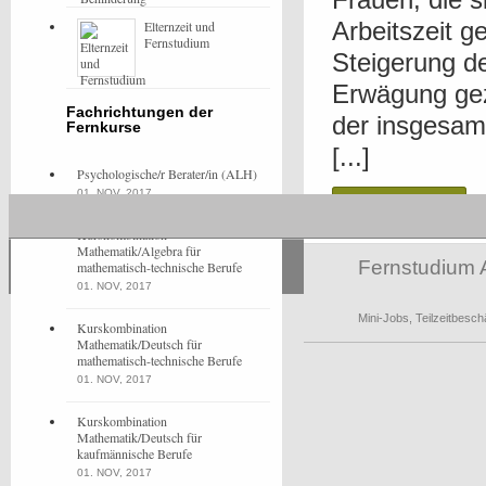
Arbeitszeit g
Elternzeit und
Fernstudium
Steigerung de
Erwägung gez
Fachrichtungen der
der insgesam
Fernkurse
[...]
Psychologische/r Berater/in (ALH)
01. NOV, 2017
Read more
Kurskombination
Mathematik/Algebra für
Fernstudium 
mathematisch-technische Berufe
01. NOV, 2017
Mini-Jobs
,
Teilzeitbesch
Kurskombination
Mathematik/Deutsch für
mathematisch-technische Berufe
01. NOV, 2017
Kurskombination
Mathematik/Deutsch für
kaufmännische Berufe
01. NOV, 2017