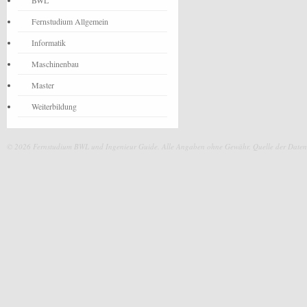
BWL
Fernstudium Allgemein
Informatik
Maschinenbau
Master
Weiterbildung
© 2026 Fernstudium BWL und Ingenieur Guide.
Alle Angaben ohne Gewähr. Quelle der Daten: