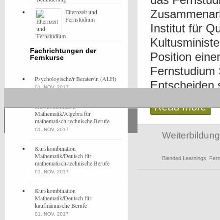
Zusammenarbe
Elternzeit und
Fernstudium
Institut für 
Kultusministe
Fachrichtungen der
Position eine
Fernkurse
Fernstudium 
Psychologische/r Berater/in (ALH)
Entscheiden s
01. NOV, 2017
Read more
Kurskombination
Mathematik/Algebra für
mathematisch-technische Berufe
01. NOV, 2017
Weiterbildung
Kurskombination
Mathematik/Deutsch für
Blended Learnings
,
Fer
mathematisch-technische Berufe
01. NOV, 2017
Kurskombination
Mathematik/Deutsch für
kaufmännische Berufe
01. NOV, 2017