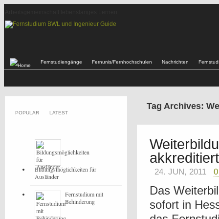
Arbeitsgemeinschaft lebenslanges Lernen
Fernstudiengänge
Fernunis/Fernhochschulen
Nachrichten
Fernstu
Tag Archives: We
POPULAR
LATEST
Weiterbild
akkreditiert
Bildungsmöglichkeiten für
24. JUN, 2011
Ausländer
Das Weiterbi
Fernstudium mit
Behinderung
sofort in Hes
das Fernstud