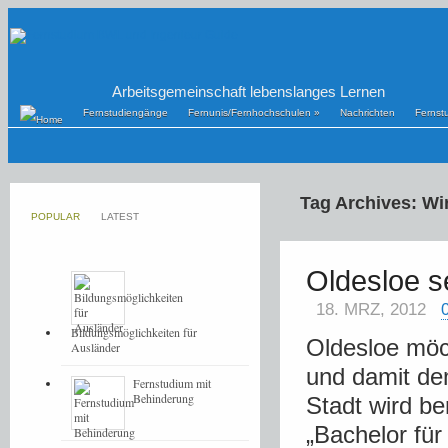
Arbeitsgemeinschaft lebenslanges Lernen
Fernstudiengänge
Fernunis/Fernhochschulen
»
Nachrichten
Fernst
Tag Archives: Wi
POPULAR
LATEST
Oldesloe s
18. MRZ, 2012
Bildungsmöglichkeiten für
Oldesloe möc
Ausländer
und damit de
Fernstudium mit
Behinderung
Stadt wird b
„Bachelor für