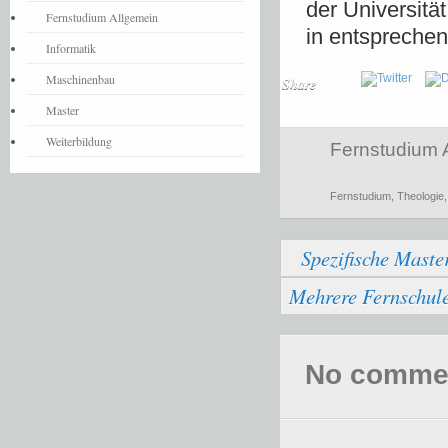
der Universitä
Fernstudium Allgemein
in entsprechen
Informatik
Maschinenbau
Share
Master
Weiterbildung
Fernstudium 
Fernstudium
,
Theologie
Spezifische Mas
Mehrere Fernschule
No comments