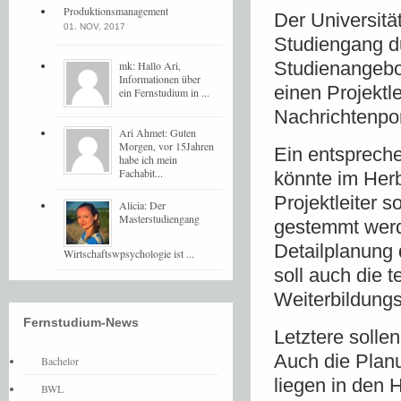
Produktionsmanagement
Der Universit
01. NOV, 2017
Studiengang d
Studienangebot
mk: Hallo Ari,
Informationen über
einen Projektl
ein Fernstudium in ...
Nachrichtenpor
Ari Ahmet: Guten
Morgen, vor 15Jahren
Ein entspreche
habe ich mein
Fachabit...
könnte im Her
Projektleiter 
Alicia: Der
Masterstudiengang
gestemmt werde
Detailplanung 
Wirtschaftswpsychologie ist ...
soll auch die 
Weiterbildungs
Fernstudium-News
Letztere solle
Auch die Plan
Bachelor
liegen in den 
BWL