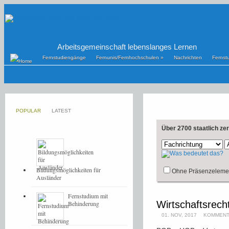
Arbeitsgemeinschaft lebenslanges Lernen
Fernstudiengänge
Fernunis/Fernhochschulen
»
Nachrichten
Fernst
POPULAR
LATEST
Über 2700 staatlich ze
Bildungsmöglichkeiten für
Ohne Präsenzeleme
Ausländer
Fernstudium mit
Wirtschaftsrech
Behinderung
01. NOV, 2017
KOMMENT