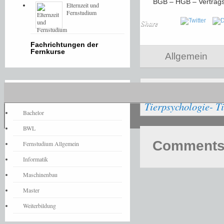
BGB – HGB – Vertragsr
Elternzeit und
Fernstudium
Share
Fachrichtungen der
Fernkurse
Allgemein
Burnout-Präventi
Fernstudium-News
Tierpsychologie- Ti
Bachelor
BWL
Comments 
Fernstudium Allgemein
Informatik
Maschinenbau
Master
Weiterbildung