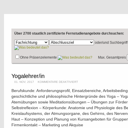
Über 2700 staatlich zertifizierte Fernstudienangebote durchsuchen:
oder/und
Suchbegriff
Ohne Präsenzelemente
Max. Gesamtpreis
Yogalehrer/in
01. NOV, 2017
KOMMENTARE DEAKTIVIERT
Berufskunde: Anforderungsprofil, Einsatzbereiche, Arbeitsbeding
geschichtliche und philosophische Hintergründe des Yoga – Yoga
Atemübungen sowie Meditationsübungen – Übungen zur Förde
Selbstreflexion – Körperkunde: Anatomie und Physiologie des 
Kreislaufsystems, der Atmungsorgane, des Gehirns, des Nerven
Haut – Konzeption und Planung von Kursangeboten für Gruppen 
Firmenkontakt – Marketing und Akquise