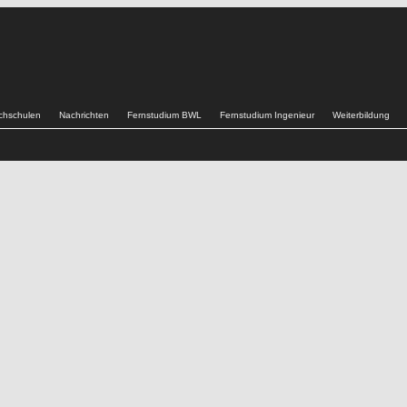
chschulen
Nachrichten
Fernstudium BWL
Fernstudium Ingenieur
Weiterbildung