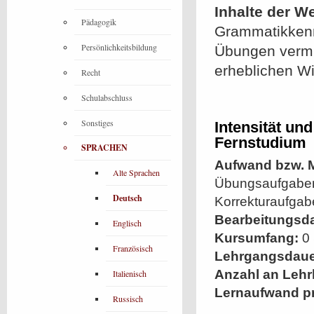
Inhalte der W
Pädagogik
Grammatikkenn
Persönlichkeitsbildung
Übungen vermit
erheblichen W
Recht
Schulabschluss
Sonstiges
Intensität un
Fernstudium
SPRACHEN
Aufwand bzw. M
Alte Sprachen
Übungsaufgaben
Deutsch
Korrekturaufga
Bearbeitungsd
Englisch
Kursumfang:
0 
Französisch
Lehrgangsdaue
Anzahl an Lehr
Italienisch
Lernaufwand p
Russisch