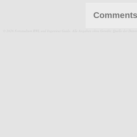
Comments 
© 2026 Fernstudium BWL und Ingenieur Guide.
Alle Angaben ohne Gewähr. Quelle der Daten: