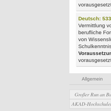
vorausgesetz
Deutsch: 533
Vermittlung v
berufliche F
von Wissensl
Schulkenntni
Voraussetzu
vorausgesetz
Allgemein
Großer Run an Bu
AKAD-Hochschulen b