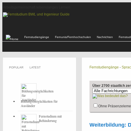
Arbeitsgemeinschaft lebenslanges Lernen
Fernstudiengänge
Fernunis/Fernhochschulen
Nachrichten
Fernstu
Fernstudiengänge
-
Spra
POPULAR
LATEST
Über 2700 staatlich ze
Bildungsmöglichkeiten für
Ausländer
Ohne Präsenzeleme
Fernstudium mit
Behinderung
Weiterbildung: 