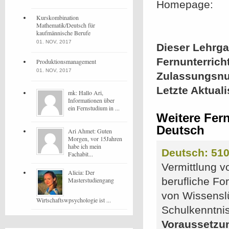
Homepage:
Kurskombination
Mathematik/Deutsch für
kaufmännische Berufe
01. NOV, 2017
Dieser Lehrgan
Fernunterrich
Produktionsmanagement
01. NOV, 2017
Zulassungsn
Letzte Aktual
mk: Hallo Ari,
Informationen über
ein Fernstudium in ...
Weitere Fer
Deutsch
Ari Ahmet: Guten
Morgen, vor 15Jahren
habe ich mein
Deutsch: 51
Fachabit...
Vermittlung v
Alicia: Der
berufliche F
Masterstudiengang
von Wissensl
Wirtschaftswpsychologie ist ...
Schulkenntni
Voraussetzu