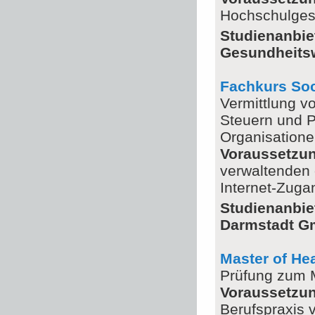
Hochschulgese
Studienanbi
Gesundheits
Fachkurs So
Vermittlung v
Steuern und 
Organisation
Voraussetzu
verwaltenden 
Internet-Zuga
Studienanbie
Darmstadt 
Master of He
Prüfung zum 
Voraussetzu
Berufspraxis 