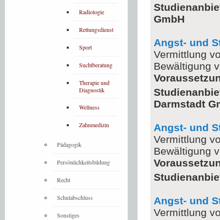
Studienanbie
Radiologie
GmbH
Rettungsdienst
Angst- und S
Sport
Vermittlung v
Bewältigung v
Suchtberatung
Voraussetzu
Therapie und
Diagnostik
Studienanbie
Darmstadt 
Wellness
Zahnmedizin
Angst- und S
Vermittlung v
Pädagogik
Bewältigung v
Voraussetzu
Persönlichkeitsbildung
Studienanbie
Recht
Schulabschluss
Angst- und S
Vermittlung v
Sonstiges