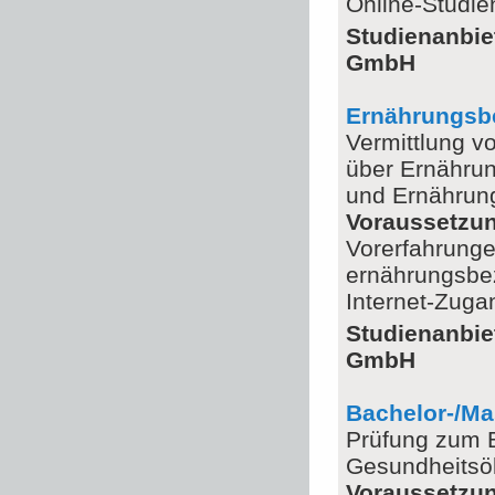
Online-Studi
Studienanbie
GmbH
Ernährungsbe
Vermittlung v
über Ernährun
und Ernährun
Voraussetzu
Vorerfahrunge
ernährungsbe
Internet-Zug
Studienanbie
GmbH
Bachelor-/M
Prüfung zum B
Gesundheits
Voraussetzu