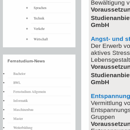
Bewältigung v
Sprachen
Voraussetzu
Studienanbie
Technik
GmbH
Verkehr
Angst- und s
Wirtschaft
Der Erwerb vo
aktives Stre
Lebensgestal
Fernstudium-News
Voraussetzu
Bachelor
Studienanbie
GmbH
BWL
Fernstudium Allgemein
Entspannungs
Informatik
Vermittlung v
Entspannungsv
Maschinenbau
Gruppen
Master
Voraussetzu
Weiterbildung