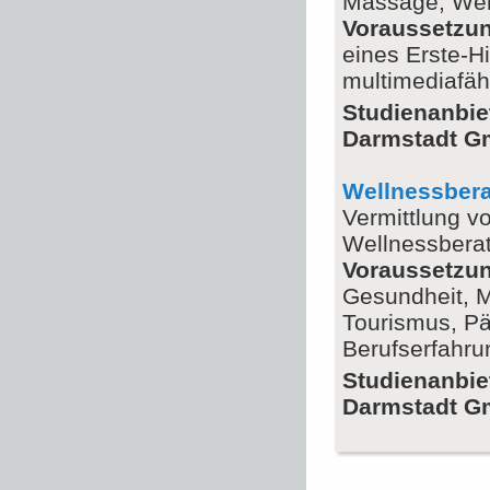
Massage, Wel
Voraussetzu
eines Erste-H
multimediafä
Studienanbie
Darmstadt 
Wellnessberat
Vermittlung v
Wellnessbera
Voraussetzu
Gesundheit, Me
Tourismus, P
Berufserfahrun
Studienanbie
Darmstadt 