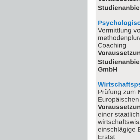
Studienanbie
Psychologisc
Vermittlung v
methodenplura
Coaching
Voraussetzu
Studienanbie
GmbH
Wirtschaftsp
Prüfung zum M
Europäischen
Voraussetzu
einer staatli
wirtschaftswi
einschlägige 
Erstst