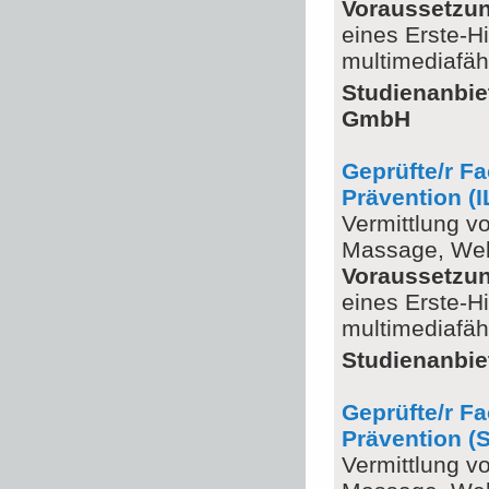
Voraussetzu
eines Erste-H
multimediafä
Studienanbie
GmbH
Geprüfte/r F
Prävention (I
Vermittlung v
Massage, Wel
Voraussetzu
eines Erste-H
multimediafä
Studienanbie
Geprüfte/r F
Prävention (
Vermittlung v