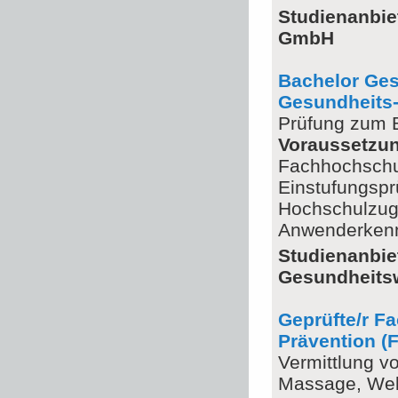
Studienanbie
GmbH
Bachelor Ges
Gesundheits
Prüfung zum B
Voraussetzu
Fachhochschul
Einstufungsp
Hochschulzuga
Anwenderkenn
Studienanbi
Gesundheits
Geprüfte/r F
Prävention (
Vermittlung v
Massage, Wel