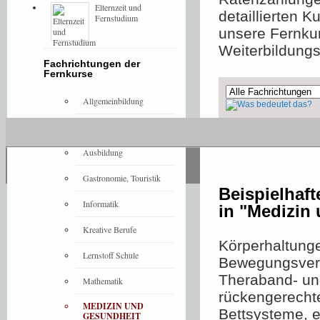
Elternzeit und
detaillierten 
Fernstudium
unsere Fernku
Weiterbildung
Fachrichtungen der
Fernkurse
Allgemeinbildung
Architektur
Ohne Präsenzeleme
Ausbildung
Gastronomie, Touristik
Beispielhaf
Informatik
in "Medizin
Kreative Berufe
Körperhaltung
Lernstoff Schule
Bewegungsverh
Theraband- und
Mathematik
rückengerechte
MEDIZIN UND
Bettsysteme, e
GESUNDHEIT