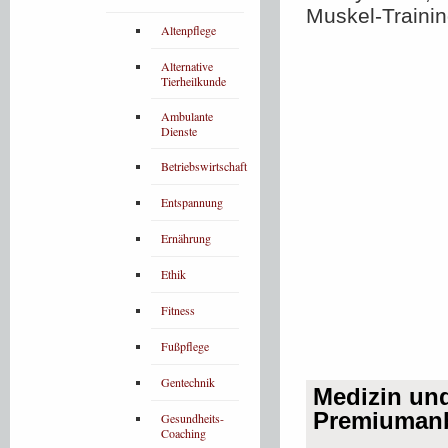
Muskel-Traini
Altenpflege
Alternative
Tierheilkunde
Ambulante
Dienste
Betriebswirtschaft
Entspannung
Ernährung
Ethik
Fitness
Fußpflege
Gentechnik
Medizin un
Premiumanb
Gesundheits-
Coaching