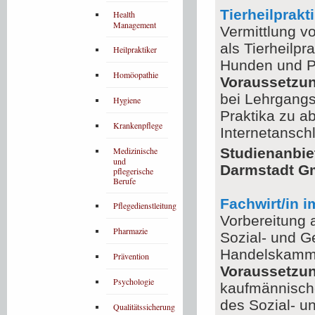
Tierheilprakt
Health
Management
Vermittlung vo
als Tierheilp
Heilpraktiker
Hunden und P
Homöopathie
Voraussetzu
bei Lehrgangs
Hygiene
Praktika zu ab
Krankenpflege
Internetansch
Medizinische
Studienanbie
und
Darmstadt 
pflegerische
Berufe
Fachwirt/in 
Pflegedienstleitung
Vorbereitung 
Pharmazie
Sozial- und G
Handelskammer
Prävention
Voraussetzu
Psychologie
kaufmännische
des Sozial- 
Qualitätssicherung