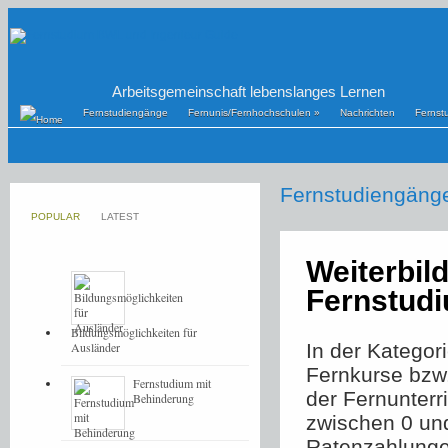
Arbeitsgemeinschaft lebenslanges Lernen
Fernstudiengänge
Fernunis/Fernhochschulen
»
Nachrichten
Fernst
Fernstudiengäng
POPULAR
LATEST
Weiterbil
Fernstud
Bildungsmöglichkeiten für
Ausländer
In der Kategor
Fernkurse bzw
Fernstudium mit
der Fernunterr
Behinderung
zwischen 0 un
Ratenzahlunge