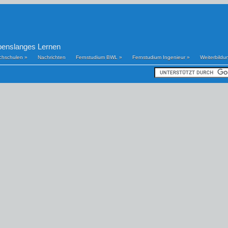
benslanges Lernen
chschulen
»
Nachrichten
Fernstudium BWL
»
Fernstudium Ingenieur
»
Weiterbildu