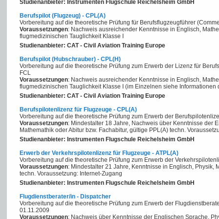
Studienanbieter: Instrumenten Flugschule Reichelsheim GmbH
Berufspilot (Flugzeug) - CPL(A)
Vorbereitung auf die theoretische Prüfung für Berufsflugzeugführer (Comme
Voraussetzungen
: Nachweis ausreichender Kenntnisse in Englisch, Math
flugmedizinischen Tauglichkeit Klasse I
Studienanbieter: CAT - Civil Aviation Training Europe
Berufspilot (Hubschrauber) - CPL(H)
Vorbereitung auf die theoretische Prüfung zum Erwerb der Lizenz für Beru
FCL
Voraussetzungen
: Nachweis ausreichender Kenntnisse in Englisch, Math
flugmedizinischen Tauglichkeit Klasse I (im Einzelnen siehe Informationen d
Studienanbieter: CAT - Civil Aviation Training Europe
Berufspilotenlizenz für Flugzeuge - CPL(A)
Vorbereitung auf die theoretische Prüfung zum Erwerb der Berufspiloten
Voraussetzungen
: Mindestalter 18 Jahre, Nachweis über Kenntnisse der 
Mathemathik oder Abitur bzw. Fachabitur, gültige PPL(A) techn. Voraussetz
Studienanbieter: Instrumenten Flugschule Reichelsheim GmbH
Erwerb der Verkehrspilotenlizenz für Flugzeuge - ATPL(A)
Vorbereitung auf die theoretische Prüfung zum Erwerb der Verkehrspilote
Voraussetzungen
: Mindestalter 21 Jahre, Kenntnisse in Englisch, Physik, 
techn. Voraussetzung: Internet-Zugang
Studienanbieter: Instrumenten Flugschule Reichelsheim GmbH
Flugdienstberater/in - Dispatcher
Vorbereitung auf die theoretische Prüfung zum Erwerb der Flugdienstbera
01.11.2009
Voraussetzungen
: Nachweis über Kenntnisse der Englischen Sprache, Phy