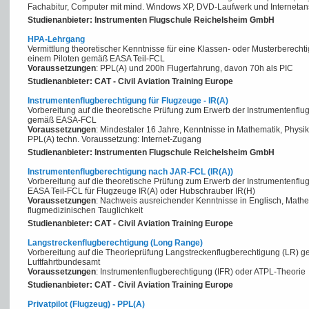
Fachabitur, Computer mit mind. Windows XP, DVD-Laufwerk und Internetan
Studienanbieter: Instrumenten Flugschule Reichelsheim GmbH
HPA-Lehrgang
Vermittlung theoretischer Kenntnisse für eine Klassen- oder Musterberecht
einem Piloten gemäß EASA Teil-FCL
Voraussetzungen
: PPL(A) und 200h Flugerfahrung, davon 70h als PIC
Studienanbieter: CAT - Civil Aviation Training Europe
Instrumentenflugberechtigung für Flugzeuge - IR(A)
Vorbereitung auf die theoretische Prüfung zum Erwerb der Instrumentenflug
gemäß EASA-FCL
Voraussetzungen
: Mindestaler 16 Jahre, Kenntnisse in Mathematik, Physik
PPL(A) techn. Voraussetzung: Internet-Zugang
Studienanbieter: Instrumenten Flugschule Reichelsheim GmbH
Instrumentenflugberechtigung nach JAR-FCL (IR(A))
Vorbereitung auf die theoretische Prüfung zum Erwerb der Instrumentenflug
EASA Teil-FCL für Flugzeuge IR(A) oder Hubschrauber IR(H)
Voraussetzungen
: Nachweis ausreichender Kenntnisse in Englisch, Math
flugmedizinischen Tauglichkeit
Studienanbieter: CAT - Civil Aviation Training Europe
Langstreckenflugberechtigung (Long Range)
Vorbereitung auf die Theorieprüfung Langstreckenflugberechtigung (LR) g
Luftfahrtbundesamt
Voraussetzungen
: Instrumentenflugberechtigung (IFR) oder ATPL-Theorie
Studienanbieter: CAT - Civil Aviation Training Europe
Privatpilot (Flugzeug) - PPL(A)