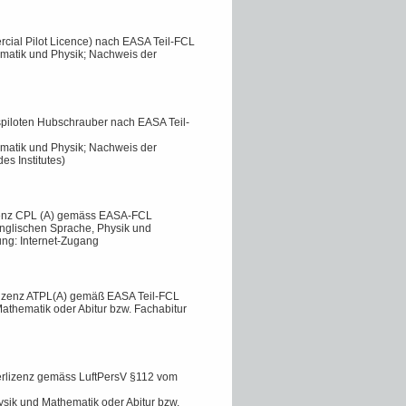
rcial Pilot Licence) nach EASA Teil-FCL
ematik und Physik; Nachweis der
fspiloten Hubschrauber nach EASA Teil-
ematik und Physik; Nachweis der
es Institutes)
lizenz CPL (A) gemäss EASA-FCL
Englischen Sprache, Physik und
ung: Internet-Zugang
nlizenz ATPL(A) gemäß EASA Teil-FCL
Mathematik oder Abitur bzw. Fachabitur
terlizenz gemäss LuftPersV §112 vom
sik und Mathematik oder Abitur bzw.