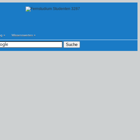
ng
»
Wissenswertes
»