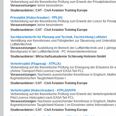
Vorbereitung auf die theoretische Prüfung zum Erwerb der Privatpilotenliz
Voraussetzungen
: keine besonderen
Studienanbieter: CAT - Civil Aviation Training Europe
Privatpilot (Hubschrauber) - PPL(H)
Vorbereitung auf die theoretische Prüfung zum Erwerb der Lizenz für Priv
Voraussetzungen
: keine besonderen
Studienanbieter: CAT - Civil Aviation Training Europe
Sachbearbeiter/in für Planung und Technik, Fachrichtung Luftfahrt
Vermittlung von Kenntnissen und Fähigkeiten zur Steuerung und Unterstüt
Luftfahrttechnik
Voraussetzungen
: Ausbildung im Bereich der Luftfahrttechnik und 1-jähri
Berufspraxis in der Luftfahrttechnik - PC-Anwenderkenntnisse
Studienanbieter: Wirtschaftsakademie Schleswig Holstein GmbH
Verkehrspilot (Flugzeug) - ATPL(A)
Vorbereitung auf die theoretische Prüfung zur Erlangung der Erlaubnis für
(Airline Transport Pilot Licence) nach EASA Teil-FCL
Voraussetzungen
: Nachweis ausreichender Kenntnisse in Englisch, Math
flugmedizinischen Tauglichkeit Klasse I
Studienanbieter: CAT - Civil Aviation Training Europe
Verkehrspilot (Hubschrauber) - ATPL(H)/VFR
Vorbereitung auf die theoretische Prüfung zum Erwerb der Verkehrspilotenl
Pilot Licence Helicopter) nach EASA Teil-FCL
Voraussetzungen
: Nachweis ausreichender Kenntnisse in Englisch, Math
flugmedizinischen Tauglichkeit Klasse I; im Einzelnen siehe Informationen d
Studienanbieter: CAT - Civil Aviation Training Europe