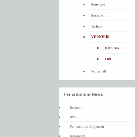
Sonstiges
Sprachen
Technik
VERKEHR
Bahn/Bus
Luft
Wirtschaft
Fernstudium-News
Bachelor
BWL
Fernstudium Allgemein
Informatik