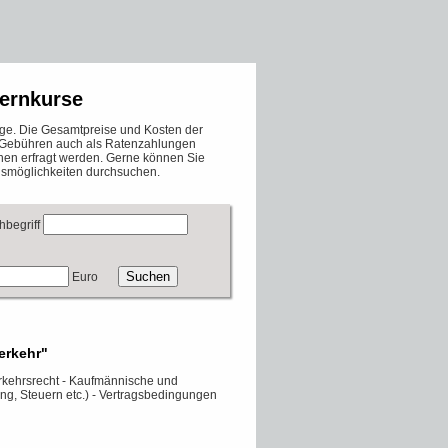
Fernkurse
nge. Die Gesamtpreise und Kosten der
ie Gebühren auch als Ratenzahlungen
onen erfragt werden. Gerne können Sie
smöglichkeiten durchsuchen.
hbegriff
Euro
erkehr"
rkehrsrecht - Kaufmännische und
ng, Steuern etc.) - Vertragsbedingungen