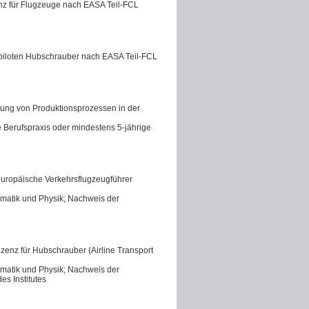
enz für Flugzeuge nach EASA Teil-FCL
atpiloten Hubschrauber nach EASA Teil-FCL
zung von Produktionsprozessen in der
ge Berufspraxis oder mindestens 5-jährige
 europäische Verkehrsflugzeugführer
ematik und Physik; Nachweis der
izenz für Hubschrauber (Airline Transport
ematik und Physik; Nachweis der
es Institutes