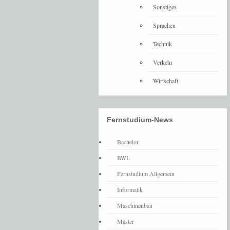
Sonstiges
Sprachen
Technik
Verkehr
Wirtschaft
Fernstudium-News
Bachelor
BWL
Fernstudium Allgemein
Informatik
Maschinenbau
Master