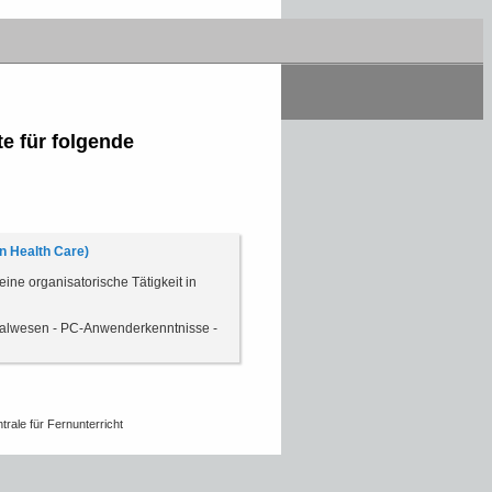
en Zentralstelle für Fernunterricht.
e für folgende
n Health Care)
eine organisatorische Tätigkeit in
ialwesen - PC-Anwenderkenntnisse -
rale für Fernunterricht