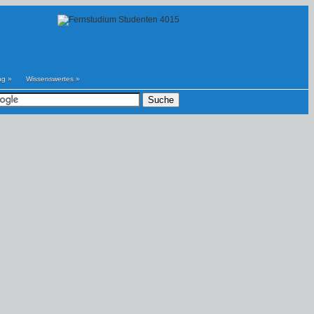
ng
»
Wissenswertes
»