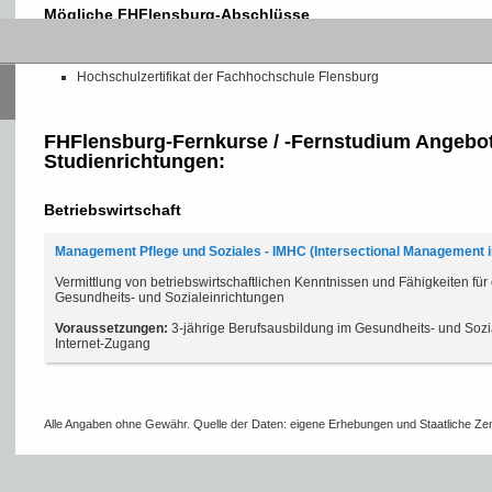
Mögliche FHFlensburg-Abschlüsse
Das Institut bietet 1 verschiedene Abschlüsse mit Zertifizierung der staatlich
Hochschulzertifikat der Fachhochschule Flensburg
FHFlensburg-Fernkurse / -Fernstudium Angebot
Studienrichtungen:
Betriebswirtschaft
Management Pflege und Soziales - IMHC (Intersectional Management i
Vermittlung von betriebswirtschaftlichen Kenntnissen und Fähigkeiten für 
Gesundheits- und Sozialeinrichtungen
Voraussetzungen:
3-jährige Berufsausbildung im Gesundheits- und Soz
Internet-Zugang
Alle Angaben ohne Gewähr. Quelle der Daten: eigene Erhebungen und Staatliche Zent