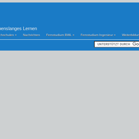
benslanges Lernen
chschulen
»
Nachrichten
Fernstudium BWL
»
Fernstudium Ingenieur
»
Weiterbildu