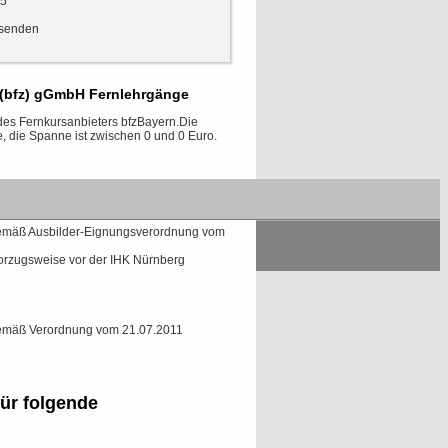
15
t (bfz) gGmbH Fernlehrgänge
des Fernkursanbieters bfzBayern.Die
, die Spanne ist zwischen 0 und 0 Euro.
en Zentralstelle für Fernunterricht.
 gemäß Ausbilder-Eignungsverordnung vom
vorzugsweise vor der IHK Nürnberg
 gemäß Verordnung vom 21.07.2011
ür folgende