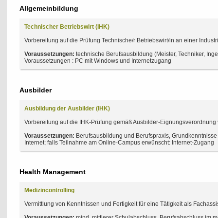
Allgemeinbildung
Technischer Betriebswirt (IHK)
Vorbereitung auf die Prüfung Technische/r Betriebswirt/in an einer Indu
Voraussetzungen:
technische Berufsausbildung (Meister, Techniker, Inge
Voraussetzungen : PC mit Windows und Internetzugang
Ausbilder
Ausbildung der Ausbilder (IHK)
Vorbereitung auf die IHK-Prüfung gemäß Ausbilder-Eignungsverordnung
Voraussetzungen:
Berufsausbildung und Berufspraxis, Grundkenntnis
Internet; falls Teilnahme am Online-Campus erwünscht: Internet-Zugang
Health Management
Medizincontrolling
Vermittlung von Kenntnissen und Fertigkeit für eine Tätigkeit als Fachassis
Voraussetzungen:
mind. mittlerer Schulabschluss, Berufsabschluss im 