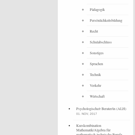
Pädagogik
Persönlichkeitsbildung
Recht
Schulabschluss
Sonstiges
Sprachen
Technik
Verkehr
Wirtschaft
Psychologische/r Berater/in (ALH)
01. NOV, 2017
Kurskombination
Mathematik/Algebra für
mathematisch-technische Berufe