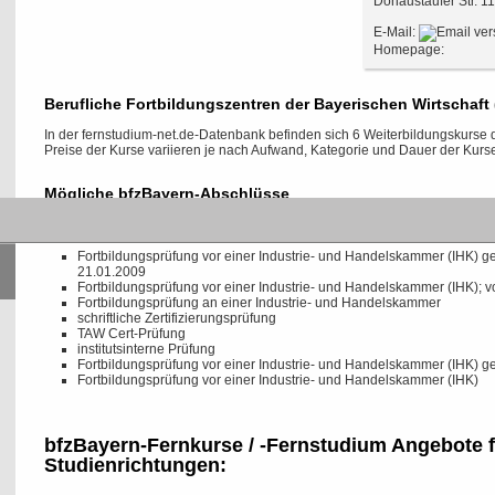
Donaustaufer Str. 1
E-Mail:
Homepage:
Berufliche Fortbildungszentren der Bayerischen Wirtschaf
In der fernstudium-net.de-Datenbank befinden sich 6 Weiterbildungskurse 
Preise der Kurse variieren je nach Aufwand, Kategorie und Dauer der Kurse
Mögliche bfzBayern-Abschlüsse
Das Institut bietet 8 verschiedene Abschlüsse mit Zertifizierung der staatlich
Fortbildungsprüfung vor einer Industrie- und Handelskammer (IHK)
21.01.2009
Fortbildungsprüfung vor einer Industrie- und Handelskammer (IHK); 
Fortbildungsprüfung an einer Industrie- und Handelskammer
schriftliche Zertifizierungsprüfung
TAW Cert-Prüfung
institutsinterne Prüfung
Fortbildungsprüfung vor einer Industrie- und Handelskammer (IHK)
Fortbildungsprüfung vor einer Industrie- und Handelskammer (IHK)
bfzBayern-Fernkurse / -Fernstudium Angebote f
Studienrichtungen: