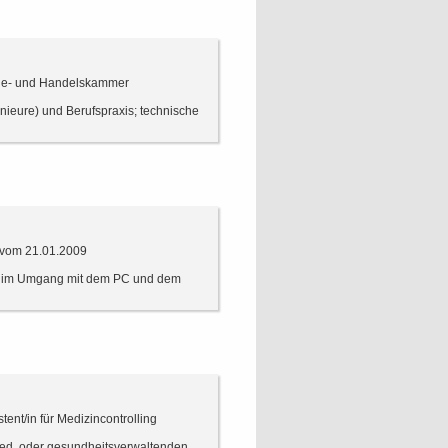
strie- und Handelskammer
nieure) und Berufspraxis; technische
 vom 21.01.2009
se im Umgang mit dem PC und dem
tent/in für Medizincontrolling
med. oder gesundheitsverwaltenden