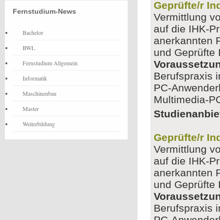
Geprüfte/r In
Fernstudium-News
Vermittlung v
auf die IHK-P
Bachelor
anerkannten F
BWL
und Geprüfte 
Voraussetzu
Fernstudium Allgemein
Berufspraxis 
Informatik
PC-Anwenderk
Maschinenbau
Multimedia-PC
Master
Studienanbie
Weiterbildung
Geprüfte/r In
Vermittlung v
auf die IHK-P
anerkannten F
und Geprüfte 
Voraussetzu
Berufspraxis 
PC-Anwenderk