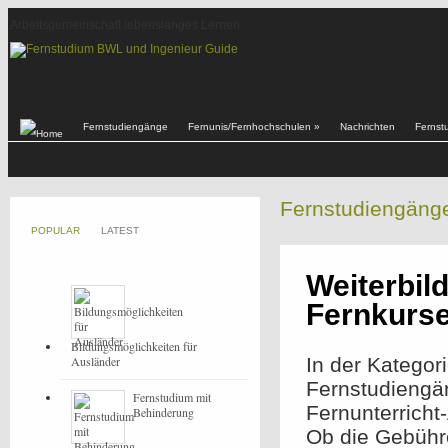
Arbeitsgemeinschaft lebenslanges Lernen
Fernstudiengänge
Fernunis/Fernhochschulen
»
Nachrichten
Fernst
Fernstudiengäng
POPULAR
LATEST
Weiterbil
Fernkurs
Bildungsmöglichkeiten für
Ausländer
In der Kategor
Fernstudiengä
Fernstudium mit
Fernunterricht
Behinderung
Ob die Gebühr