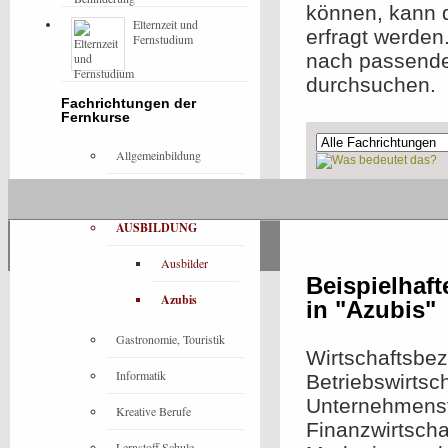
können, kann d
Elternzeit und
erfragt werde
Fernstudium
nach passende
durchsuchen.
Fachrichtungen der
Fernkurse
Allgemeinbildung
Architektur
Ohne Präsenzeleme
AUSBILDUNG
Ausbilder
Beispielhaf
Azubis
in "Azubis"
Gastronomie, Touristik
Wirtschaftsbez
Informatik
Betriebswirtsc
Unternehmensf
Kreative Berufe
Finanzwirtscha
Lernstoff Schule