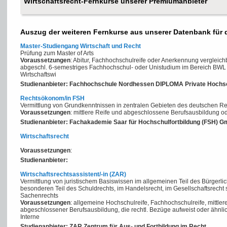
Wirtschaftsrecht-Fernkurse unserer Premiumanbieter
Auszug der weiteren Fernkurse aus unserer Datenbank für d
Master-Studiengang Wirtschaft und Recht
Prüfung zum Master of Arts
Voraussetzungen
: Abitur, Fachhochschulreife oder Anerkennung verglei
abgeschl. 6-semestriges Fachhochschul- oder Unistudium im Bereich BWL o
Wirtschaftswi
Studienanbieter: Fachhochschule Nordhessen DIPLOMA Private Hochs
Rechtsökonom/in FSH
Vermittlung von Grundkenntnissen in zentralen Gebieten des deutschen Rec
Voraussetzungen
: mittlere Reife und abgeschlossene Berufsausbildung od
Studienanbieter: Fachakademie Saar für Hochschulfortbildung (FSH) 
Wirtschaftsrecht
Voraussetzungen
:
Studienanbieter:
Wirtschaftsrechtsassistent/-in (ZAR)
Vermittlung von juristischem Basiswissen im allgemeinen Teil des Bürgerl
besonderen Teil des Schuldrechts, im Handelsrecht, im Gesellschaftsrecht
Sachenrechts
Voraussetzungen
: allgemeine Hochschulreife, Fachhochschulreife, mittle
abgeschlossener Berufsausbildung, die rechtl. Bezüge aufweist oder ähnlic
Interne
Studienanbieter: ZAR Zentrum für Aus- und Fortbildung im Recht