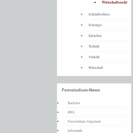
Wirtschaftsrecht
Schulabschluss
Sonstiges
Sprachen
Technik
Verkehr
Wirtschaft
Fernstudium-News
Bachelor
BWL
Fernstudium Allgemein
Informatik