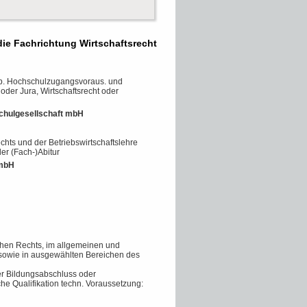
ie Fachrichtung Wirtschaftsrecht
chb. Hochschulzugangsvoraus. und
der Jura, Wirtschaftsrecht oder
chulgesellschaft mbH
hts und der Betriebswirtschaftslehre
er (Fach-)Abitur
GmbH
ichen Rechts, im allgemeinen und
 sowie in ausgewählten Bereichen des
rer Bildungsabschluss oder
he Qualifikation techn. Voraussetzung: