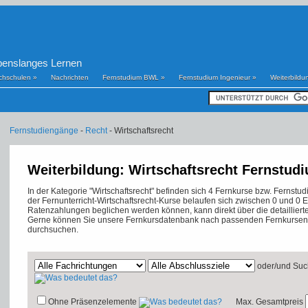
benslanges Lernen
chschulen
»
Nachrichten
Fernstudium BWL
»
Fernstudium Ingenieur
»
Weiterbildu
Fernstudiengänge
-
Recht
- Wirtschaftsrecht
Weiterbildung: Wirtschaftsrecht Fernstud
In der Kategorie "Wirtschaftsrecht" befinden sich 4 Fernkurse bzw. Ferns
der Fernunterricht-Wirtschaftsrecht-Kurse belaufen sich zwischen 0 und 0 
Ratenzahlungen beglichen werden können, kann direkt über die detailliert
Gerne können Sie unsere Fernkursdatenbank nach passenden Fernkursen 
durchsuchen.
oder/und
Suc
Ohne Präsenzelemente
Max. Gesamtpreis