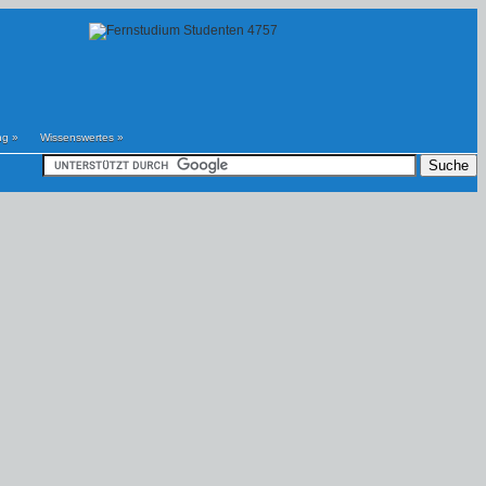
ng
»
Wissenswertes
»