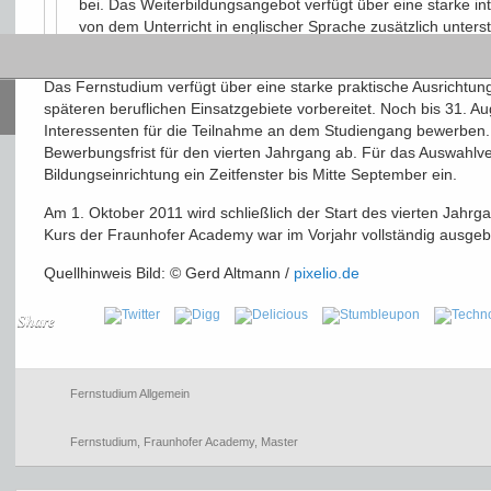
bei. Das Weiterbildungsangebot verfügt über eine starke int
von dem Unterricht in englischer Sprache zusätzlich unters
den Teilnehmern des Fernstudiums zunehmend gelobt.
Das Fernstudium verfügt über eine starke praktische Ausrichtung
späteren beruflichen Einsatzgebiete vorbereitet. Noch bis 31. A
Interessenten für die Teilnahme an dem Studiengang bewerben. 
Bewerbungsfrist für den vierten Jahrgang ab. Für das Auswahlve
Bildungseinrichtung ein Zeitfenster bis Mitte September ein.
Am 1. Oktober 2011 wird schließlich der Start des vierten Jahr
Kurs der Fraunhofer Academy war im Vorjahr vollständig ausgeb
Quellhinweis Bild: © Gerd Altmann /
pixelio.de
Share
Fernstudium Allgemein
Fernstudium
,
Fraunhofer Academy
,
Master