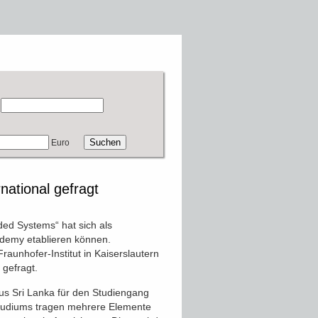
Euro
national gefragt
ed Systems“ hat sich als
ademy etablieren können.
aunhofer-Institut in Kaiserslautern
 gefragt.
s Sri Lanka für den Studiengang
studiums tragen mehrere Elemente