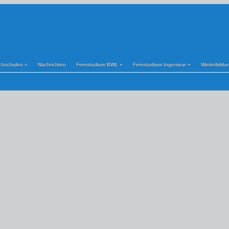
chschulen
»
Nachrichten
Fernstudium BWL
»
Fernstudium Ingenieur
»
Weiterbildu