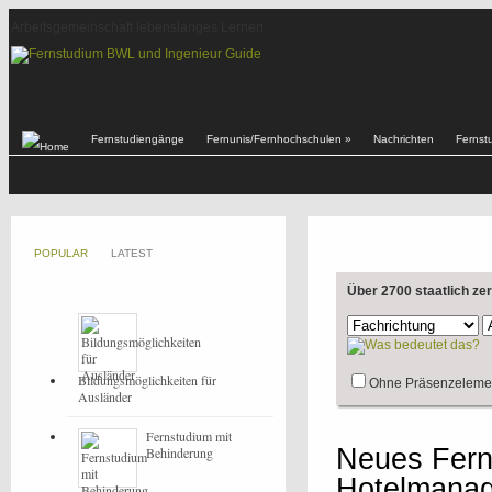
Arbeitsgemeinschaft lebenslanges Lernen
Fernstudiengänge
Fernunis/Fernhochschulen
»
Nachrichten
Fernst
POPULAR
LATEST
Über 2700 staatlich ze
Bildungsmöglichkeiten für
Ohne Präsenzeleme
Ausländer
Fernstudium mit
Neues Fern
Behinderung
Hotelmana