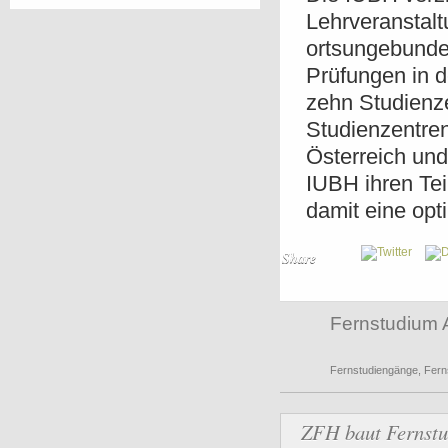
Lehrveranstalt
ortsungebunden
Prüfungen in 
zehn Studienze
Studienzentren
Österreich un
IUBH ihren Te
damit eine opt
Share
Fernstudium 
Fernstudiengänge
,
Fern
ZFH baut Fernstu