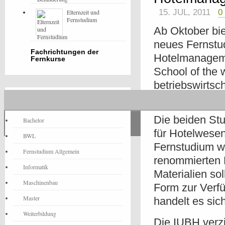
15. JUL, 2011
0
Elternzeit und
Fernstudium
Ab Oktober bie
neues Fernstud
Fachrichtungen der
Hotelmanageme
Fernkurse
School of the 
betriebswirtsc
ehrgeiziges Fe
Fernstudium-News
Die beiden St
Bachelor
für Hotelwesen
BWL
Fernstudium wu
Fernstudium Allgemein
renommierten 
Informatik
Materialien so
Maschinenbau
Form zur Verf
Master
handelt es sic
Weiterbildung
Die IUBH verzi