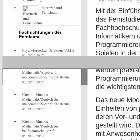
Elternzeit und
Mit der Einfü
Fernstudium
das Fernstudie
Fachhochschule
Fachrichtungen der
Informatikern 
Fernkurse
Programmierer
Psychologische/r Berater/in (ALH)
Spielen in der
01. NOV, 2017
dem erweitert
Kurskombination
werden praxisn
Mathematik/Algebra für
mathematisch-technische Berufe
Programmierun
01. NOV, 2017
die wichtigste
Kurskombination
Das neue Modu
Mathematik/Deutsch für
mathematisch-technische Berufe
Einheiten von 
01. NOV, 2017
deren Vor- un
Kurskombination
gestellt wird.
Mathematik/Deutsch für
kaufmännische Berufe
mit Anwesenhe
01. NOV, 2017