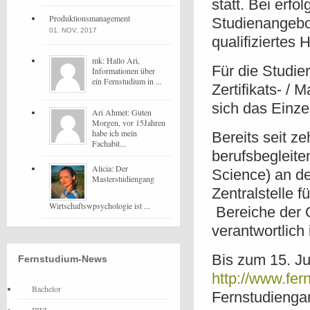
statt. Bei erf
Produktionsmanagement
Studienangebot
01. NOV, 2017
qualifiziertes 
mk: Hallo Ari,
Für die Studie
Informationen über
ein Fernstudium in ...
Zertifikats- / 
sich das Einze
Ari Ahmet: Guten
Morgen, vor 15Jahren
habe ich mein
Bereits seit z
Fachabit...
berufsbegleite
Alicia: Der
Science) an de
Masterstudiengang
Zentralstelle 
Wirtschaftswpsychologie ist ...
Bereiche der 
verantwortlich i
Bis zum 15. Ju
Fernstudium-News
http://www.fern
Bachelor
Fernstudienga