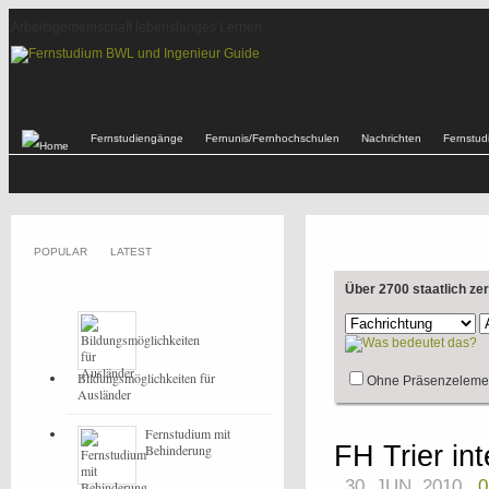
Arbeitsgemeinschaft lebenslanges Lernen
Fernstudiengänge
Fernunis/Fernhochschulen
Nachrichten
Fernstu
POPULAR
LATEST
Über 2700 staatlich ze
Bildungsmöglichkeiten für
Ohne Präsenzeleme
Ausländer
Fernstudium mit
FH Trier in
Behinderung
30. JUN, 2010