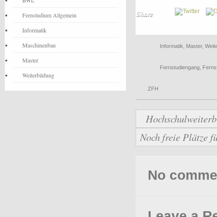
BWL
Share
Fernstudium Allgemein
Informatik
Maschinenbau
Informatik
,
Master
,
Weite
Master
Fernstudiengang
,
Ferns
Weiterbildung
ZFH
Hochschulweiterb
Noch freie Plätze 
No comments
Leave a R