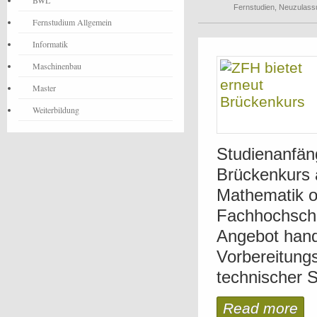
BWL
Fernstudien
,
Neuzulass
Fernstudium Allgemein
Informatik
Maschinenbau
Master
Weiterbildung
Studienanfä
Brückenkurs 
Mathematik of
Fachhochschu
Angebot hand
Vorbereitungs
technischer S
Read more