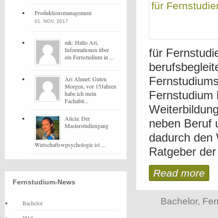
Produktionsmanagement
01. NOV, 2017
mk: Hallo Ari,
Informationen über
für Fernstudi
ein Fernstudium in ...
berufsbegleit
Fernstudiums
Ari Ahmet: Guten
Morgen, vor 15Jahren
Fernstudium b
habe ich mein
Fachabit...
Weiterbildun
Alicia: Der
neben Beruf 
Masterstudiengang
dadurch den 
Wirtschaftswpsychologie ist ...
Ratgeber der 
Read more
Fernstudium-News
Bachelor
,
Fer
Bachelor