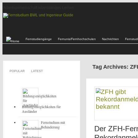
Arbeitsgemeinschaft lebenslanges Lernen
Fernstudiengänge
Fernunis/Fernhochschulen
Nachrichten
Fernstu
Tag Archives: ZF
POPULAR
LATEST
Bildungsmöglichkeiten für
Ausländer
Fernstudium mit
Behinderung
Der ZFH-Fern
Rekordanmeld