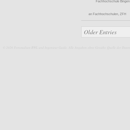
Fachhochschule Bingen
an Fachhochschulen
,
ZFH
Older Entries
© 2026 Fernstudium BWL und Ingenieur Guide.
Alle Angaben ohne Gewähr. Quelle der Daten: