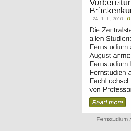
Vorbereitu
Brückenku
24. JUL, 2010
0
Die Zentralst
allen Studie
Fernstudium 
August anmel
Fernstudium ko
Fernstudien 
Fachhochschu
von Professor
Read more
Fernstudium 