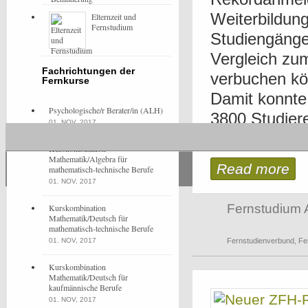
Weiterbildun
Elternzeit und
Fernstudium
Studiengänge
Vergleich zum
Fachrichtungen der
verbuchen kö
Fernkurse
Damit konnte
Psychologische/r Berater/in (ALH)
3800 Studier
01. NOV, 2017
werden. Dabei
Kurskombination
Mathematik/Algebra für
Read more
mathematisch-technische Berufe
01. NOV, 2017
Fernstudium 
Kurskombination
Mathematik/Deutsch für
mathematisch-technische Berufe
01. NOV, 2017
Fernstudienverbund
,
Fe
Kurskombination
Mathematik/Deutsch für
kaufmännische Berufe
01. NOV, 2017