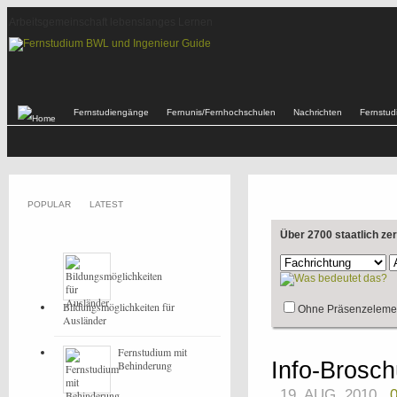
Arbeitsgemeinschaft lebenslanges Lernen
Fernstudiengänge
Fernunis/Fernhochschulen
Nachrichten
Fernstu
POPULAR
LATEST
Über 2700 staatlich ze
Bildungsmöglichkeiten für
Ohne Präsenzeleme
Ausländer
Fernstudium mit
Info-Brosch
Behinderung
19. AUG, 2010