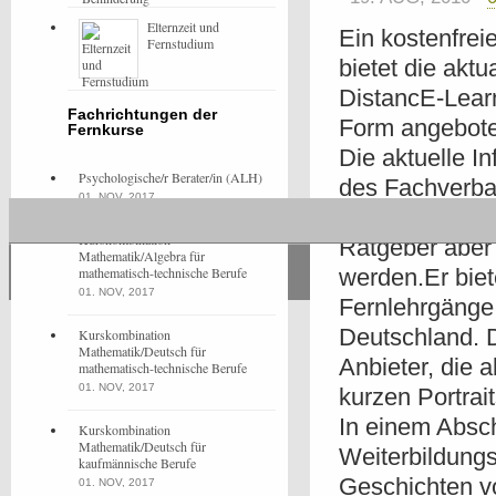
Elternzeit und
Ein kostenfrei
Fernstudium
bietet die akt
DistancE-Learn
Fachrichtungen der
Form angebot
Fernkurse
Die aktuelle I
Psychologische/r Berater/in (ALH)
des Fachverba
01. NOV, 2017
des Forums her
Kurskombination
Ratgeber aber 
Mathematik/Algebra für
mathematisch-technische Berufe
werden.Er biet
01. NOV, 2017
Fernlehrgänge
Deutschland. D
Kurskombination
Mathematik/Deutsch für
Anbieter, die 
mathematisch-technische Berufe
01. NOV, 2017
kurzen Portrait
In einem Absch
Kurskombination
Mathematik/Deutsch für
Weiterbildung
kaufmännische Berufe
Geschichten v
01. NOV, 2017