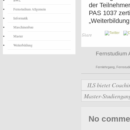
BWL
der Teilnehmer
Fernstudium Allgemein
PAS 1037 zertif
Informatik
„Weiterbildung
Maschinenbau
Share
Master
Weiterbildung
Fernstudium 
Fernlehrgang
,
Fernstud
ILS bietet Coachi
Master-Studiengan
No comments