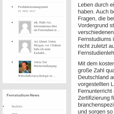
Leben durch e
Produktionsmanagement
haben. Auch be
01. NOV, 2017
Fragen, die be
mk: Hallo Ari,
Vordergrund s
Informationen über
ein Fernstudium in ...
verschiedenen 
Fernstudiums i
Ari Ahmet: Guten
nicht zuletzt 
Morgen, vor 15Jahren
habe ich mein
Fernstudienleh
Fachabit...
Alicia: Der
Mit dem koste
Masterstudiengang
große Zahl qua
Wirtschaftswpsychologie ist ...
Deutschland a
vorgestellten L
Fernunterricht
Fernstudium-News
Zertifizierung
branchenspezi
Bachelor
und sorgen so