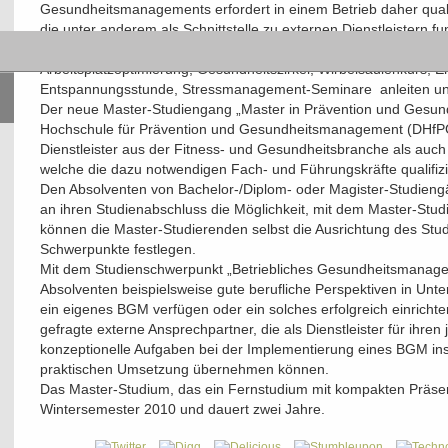
Gesundheitsmanagements erfordert in einem Betrieb daher quali
die unter anderem als Schnittstelle zu externen Dienstleistern 
außerhalb der Unternehmen werden Fachkräfte benötigt, die
Arbeitsplatzoptimierung, Gesundheitszirkel, Wirbelsäulenkurs, 
Entspannungsstunde, Stressmanagement-Seminare anleiten un
Der neue Master-Studiengang „Master in Prävention und Gesu
Hochschule für Prävention und Gesundheitsmanagement (DHfPG
Dienstleister aus der Fitness- und Gesundheitsbranche als auch 
welche die dazu notwendigen Fach- und Führungskräfte qualifiz
Den Absolventen von Bachelor-/Diplom- oder Magister-Studiengän
an ihren Studienabschluss die Möglichkeit, mit dem Master-St
können die Master-Studierenden selbst die Ausrichtung des Stud
Schwerpunkte festlegen.
Mit dem Studienschwerpunkt „Betriebliches Gesundheitsmanage
Absolventen beispielsweise gute berufliche Perspektiven in Unte
ein eigenes BGM verfügen oder ein solches erfolgreich einrichten
gefragte externe Ansprechpartner, die als Dienstleister für ihre
konzeptionelle Aufgaben bei der Implementierung eines BGM in
praktischen Umsetzung übernehmen können.
Das Master-Studium, das ein Fernstudium mit kompakten Präsen
Wintersemester 2010 und dauert zwei Jahre.