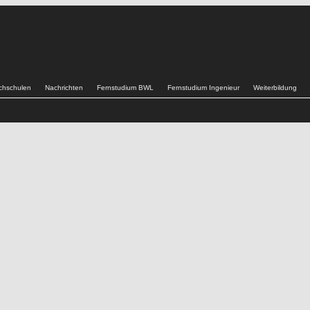
chschulen
Nachrichten
Fernstudium BWL
Fernstudium Ingenieur
Weiterbildung