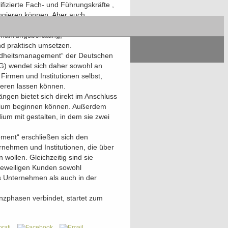
fizierte Fach- und Führungskräfte ,
fungieren können. Aber auch
 entsprechende Maßnahmen wie
Ernährungsberatung,
d praktisch umsetzen.
ndheitsmanagement“ der Deutschen
) wendet sich daher sowohl an
Firmen und Institutionen selbst,
ieren lassen können.
gen bietet sich direkt im Anschluss
udium beginnen können. Außerdem
ium mit gestalten, in dem sie zwei
ment“ erschließen sich den
rnehmen und Institutionen, die über
 wollen. Gleichzeitig sind sie
n jeweiligen Kunden sowohl
s Unternehmen als auch in der
zphasen verbindet, startet zum