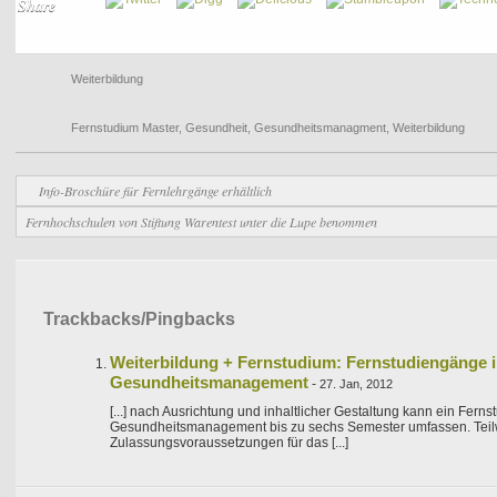
Share
Weiterbildung
Fernstudium Master
,
Gesundheit
,
Gesundheitsmanagment
,
Weiterbildung
Info-Broschüre für Fernlehrgänge erhältlich
Fernhochschulen von Stiftung Warentest unter die Lupe benommen
Trackbacks/Pingbacks
Weiterbildung + Fernstudium: Fernstudiengänge 
Gesundheitsmanagement
-
27. Jan, 2012
[...] nach Ausrichtung und inhaltlicher Gestaltung kann ein Fern
Gesundheitsmanagement bis zu sechs Semester umfassen. Teilw
Zulassungsvoraussetzungen für das [...]