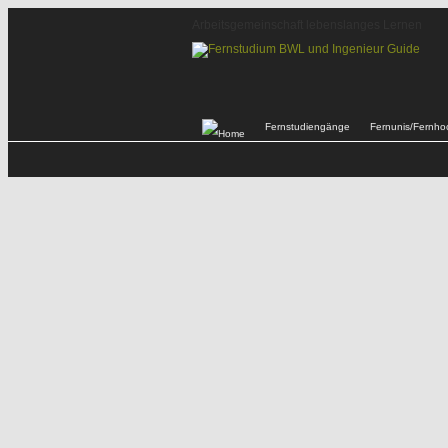
Arbeitsgemeinschaft lebenslanges Lernen
Fernstudiengänge
Fernunis/Fernho