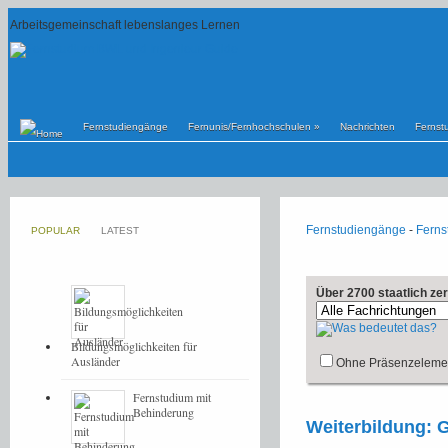
Arbeitsgemeinschaft lebenslanges Lernen
Fernstudiengänge
Fernunis/Fernhochschulen
»
Nachrichten
Fernst
Fernstudiengänge
-
Ferns
POPULAR
LATEST
Über 2700 staatlich ze
Bildungsmöglichkeiten für
Ausländer
Ohne Präsenzeleme
Fernstudium mit
Behinderung
Weiterbildung: G