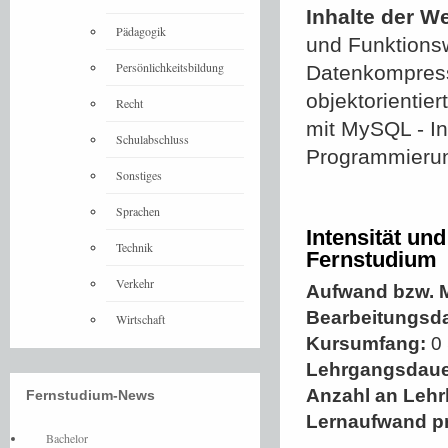
Inhalte der W
Pädagogik
und Funktionsw
Persönlichkeitsbildung
Datenkompressi
objektorientie
Recht
mit MySQL - Ins
Schulabschluss
Programmierung
Sonstiges
Sprachen
Intensität un
Technik
Fernstudium
Verkehr
Aufwand bzw. M
Bearbeitungsd
Wirtschaft
Kursumfang:
0 
Lehrgangsdaue
Anzahl an Lehr
Fernstudium-News
Lernaufwand p
Bachelor