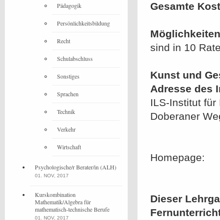
Gesamte Kost
Pädagogik
Persönlichkeitsbildung
Möglichkeiten
Recht
sind in 10 Rat
Schulabschluss
Kunst und Ges
Sonstiges
Adresse des In
Sprachen
ILS-Institut 
Technik
Doberaner We
Verkehr
Wirtschaft
Homepage:
Psychologische/r Berater/in (ALH)
01. NOV, 2017
Kurskombination
Dieser Lehrgan
Mathematik/Algebra für
mathematisch-technische Berufe
Fernunterrich
01. NOV, 2017