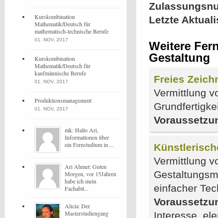
Zulassungsn
Kurskombination
Letzte Aktual
Mathematik/Deutsch für
mathematisch-technische Berufe
01. NOV, 2017
Weitere Fer
Gestaltung
Kurskombination
Mathematik/Deutsch für
kaufmännische Berufe
Freies Zeich
01. NOV, 2017
Vermittlung v
Produktionsmanagement
Grundfertigke
01. NOV, 2017
Voraussetzu
mk: Hallo Ari,
Informationen über
ein Fernstudium in ...
Künstlerisch
Vermittlung v
Ari Ahmet: Guten
Gestaltungsm
Morgen, vor 15Jahren
habe ich mein
einfacher Te
Fachabit...
Voraussetzu
Alicia: Der
Masterstudiengang
Interesse, el