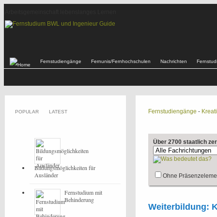
Arbeitsgemeinschaft lebenslanges Lernen
Fernstudiengänge
Fernunis/Fernhochschulen
Nachrichten
Fernstu
Fernstudiengänge
-
Kreat
POPULAR
LATEST
Über 2700 staatlich ze
Bildungsmöglichkeiten für
Ausländer
Ohne Präsenzeleme
Fernstudium mit
Behinderung
Weiterbildung: 