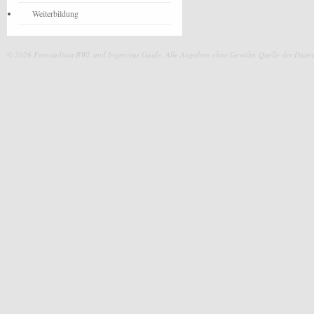
Weiterbildung
© 2026 Fernstudium BWL und Ingenieur Guide.
Alle Angaben ohne Gewähr. Quelle der Daten: