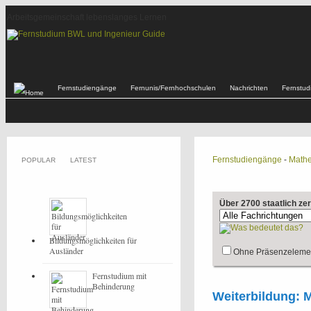
Arbeitsgemeinschaft lebenslanges Lernen
Fernstudiengänge
Fernunis/Fernhochschulen
Nachrichten
Fernstu
Fernstudiengänge
-
Mathe
POPULAR
LATEST
Über 2700 staatlich ze
Bildungsmöglichkeiten für
Ausländer
Ohne Präsenzeleme
Fernstudium mit
Behinderung
Weiterbildung: 