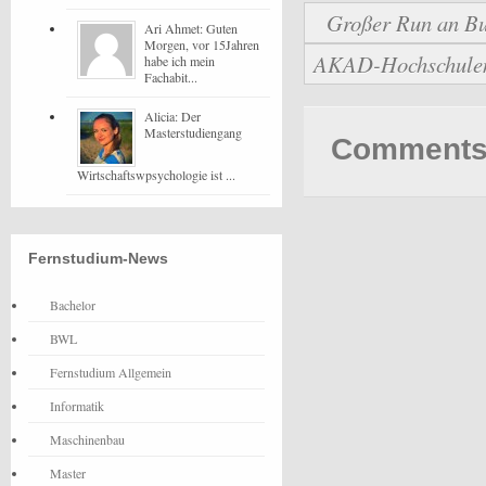
Großer Run an Bu
Ari Ahmet: Guten
Morgen, vor 15Jahren
AKAD-Hochschulen b
habe ich mein
Fachabit...
Alicia: Der
Masterstudiengang
Comments 
Wirtschaftswpsychologie ist ...
Fernstudium-News
Bachelor
BWL
Fernstudium Allgemein
Informatik
Maschinenbau
Master