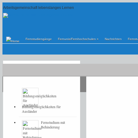
Arbeitsgemeinschaft lebenslanges Lernen
Fernstudiengänge
Fernunis/Fernhochschulen
»
Nachrichten
Fernst
POPULAR
LATEST
Bildungsmöglichkeiten für
Ausländer
Fernstudium mit
Behinderung