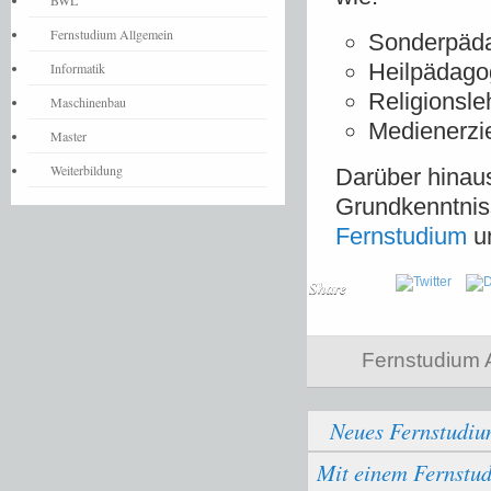
BWL
Fernstudium Allgemein
Sonderpäd
Heilpädago
Informatik
Religionsle
Maschinenbau
Medienerzi
Master
Weiterbildung
Darüber hinau
Grundkenntnis
Fernstudium
un
Share
Fernstudium 
Neues Fernstudiu
Mit einem Fernstud