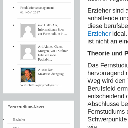
Produktionsmanagement
Erzieher sind
01. NOV, 2017
anhaltende un
diese berufsbe
mk: Hallo Ari,
Informationen über
Erzieher
ideal.
ein Fernstudium in ...
ist nicht an e
Ari Ahmet: Guten
Morgen, vor 15Jahren
Theorie und P
habe ich mein
Fachabit...
Das Fernstudi
Alicia: Der
hervorragend 
Masterstudiengang
Weg wird den 
Wirtschaftswpsychologie ist ...
Berufsfeld ermö
entscheidend 
Abschlüsse be
Fernstudium-News
Fernstudiums d
Schwerpunkte 
Bachelor
wie: