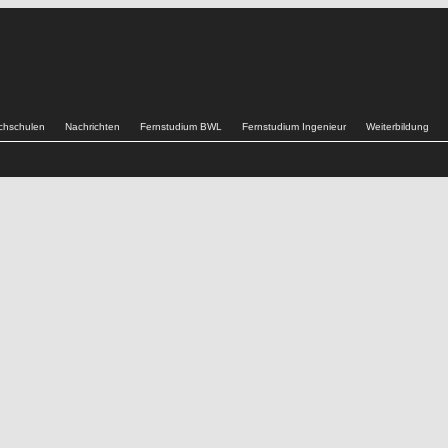
chschulen
Nachrichten
Fernstudium BWL
Fernstudium Ingenieur
Weiterbildung