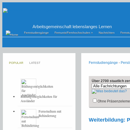
Arbeitsgemeinschaft lebenslanges Lernen
Fernstudiengänge
Fernunis/Fernhochschulen
»
Nachrichten
Fernst
Fernstudiengänge
-
Persö
POPULAR
LATEST
Über 2700 staatlich ze
Bildungsmöglichkeiten für
Ausländer
Ohne Präsenzeleme
Fernstudium mit
Behinderung
Weiterbildung: P