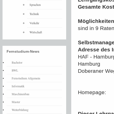
Sprachen
Gesamte Kost
Technik
Möglichkeiten
Verkehr
sind in 9 Rate
Wirtschaft
Selbstmanage
Adresse des In
Fernstudium-News
HAF - Hamburg
Bachelor
Hamburg
Doberaner We
BWL
Fernstudium Allgemein
Informatik
Homepage:
Maschinenbau
Master
Weiterbildung
Dieser Lehrgan