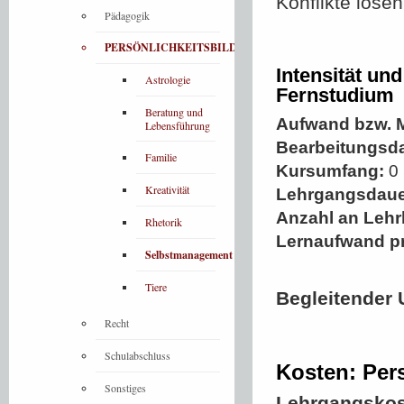
Konflikte löse
Pädagogik
PERSÖNLICHKEITSBILDUNG
Intensität un
Astrologie
Fernstudium
Beratung und
Aufwand bzw. M
Lebensführung
Bearbeitungsd
Familie
Kursumfang:
0 
Kreativität
Lehrgangsdaue
Anzahl an Lehr
Rhetorik
Lernaufwand p
Selbstmanagement
Tiere
Begleitender 
Recht
Schulabschluss
Kosten: Pers
Sonstiges
Lehrgangskos