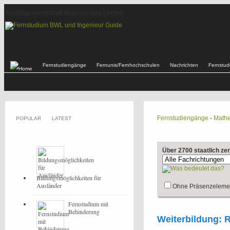
Arbeitsgemeinschaft lebenslanges Lernen
Fernstudiengänge
Fernunis/Fernhochschulen
Nachrichten
Fernstu
Fernstudiengänge
-
Mathe
POPULAR
LATEST
Über 2700 staatlich ze
Bildungsmöglichkeiten für
Ausländer
Ohne Präsenzeleme
Fernstudium mit
Behinderung
Weiterbildung: R