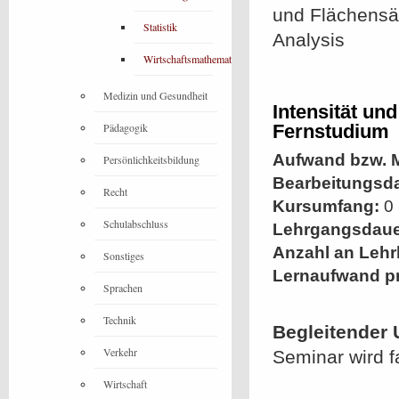
und Flächensät
Statistik
Analysis
Wirtschaftsmathematik
Medizin und Gesundheit
Intensität un
Pädagogik
Fernstudium
Aufwand bzw. M
Persönlichkeitsbildung
Bearbeitungsd
Recht
Kursumfang:
0 
Schulabschluss
Lehrgangsdaue
Anzahl an Lehr
Sonstiges
Lernaufwand p
Sprachen
Technik
Begleitender 
Verkehr
Seminar wird f
Wirtschaft