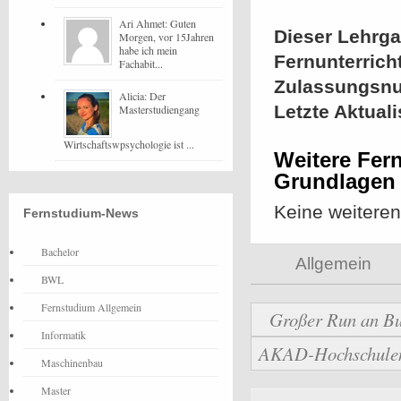
Ari Ahmet: Guten
Dieser Lehrgan
Morgen, vor 15Jahren
habe ich mein
Fernunterrich
Fachabit...
Zulassungsn
Alicia: Der
Letzte Aktual
Masterstudiengang
Wirtschaftswpsychologie ist ...
Weitere Fer
Grundlagen
Keine weitere
Fernstudium-News
Bachelor
Allgemein
BWL
Fernstudium Allgemein
Großer Run an Bu
Informatik
AKAD-Hochschulen b
Maschinenbau
Master